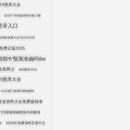
0TK图库大全
2026广州传真猜特诗第17期
网登录入口
姑资料兔费大全与2025天天
免费正版2025
期期中预测准确吗9w
料全面释义
800图库2026
资料图库大全
2025澳门挂牌灯牌免费吗
曾道资料大全免费最精准
门内部最精确更新内容解读
2026年免费资料百度中文
样