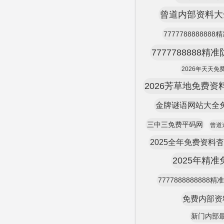
曾道内部资料大
777778888888
7777788888
2026年天天
2026芳草地免费资
金牌谜语网站大全
三中三免费平码网
曾道
2025全年免费资料
2025年精
7777888888888
免费内部资
新门内部