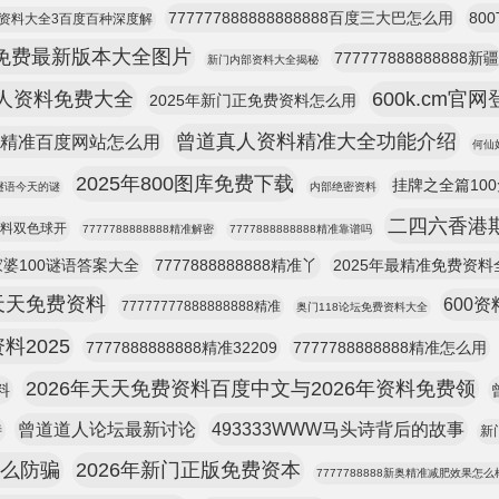
777777888888888888百度三大巴怎么用
80
18资料大全3百度百种深度解
料免费最新版本大全图片
777777888888888新疆
新门内部资料大全揭秘
人资料免费大全
600k.cm官
2025年新门正免费资料怎么用
曾道真人资料精准大全功能介绍
8888精准百度网站怎么用
何仙
2025年800图库免费下载
挂牌之全篇100
谜语今天的谜
内部绝密资料
二四六香港
来料双色球开
7777788888888精准解密
7777888888888精准靠谱吗
婆100谜语答案大全
7777888888888精准丫
2025年最精准免费资
年天天免费资料
600
77777777888888888精准
奥门118论坛免费资料大全
料2025
7777888888888精准32209
7777788888888精准怎么用
2026年天天免费资料百度中文与2026年资料免费领
料
曾道道人论坛最新讨论
493333WWW马头诗背后的故事
特
新
准怎么防骗
2026年新门正版免费资本
7777788888新奥精准减肥效果怎么