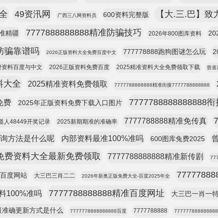
全
49资汛网
【大.三.巴】致
600资料完整版
广西三八网资料员
7777888888888精准防骗技巧
8精准精疆
2
2026年800图库资料
精准防骗靠谱吗
777778888跑狗图谜怎么玩
2026正版资料大全免费百度中文
免费资料百度与中文
2026正版资料免费百度
2025精准资料大全免费领取下载
曾道
料大全
2025精准资料免费领取
7777788888888精准街接7777788888888
7777788888888888
免费
2025年正版资料免费下载入口图片
7777788888精准免传真
道人48449开奖记录
2025新期期准的准确率
杳询方法是什么呢
内部资料最准100%准吗
600图库兔费2025
准免费资料大全最新免费领取
7777788888888精准新传剧
77
777778
精准百度网站
大三巴三肖二二
2026年新奥正版免费大全-百度2025年全
7777788888888精准百度网址
料100%准吗
大三巴一肖一
最准确更新方式是什么
7777788888
7777778888888888百度
7777778888888