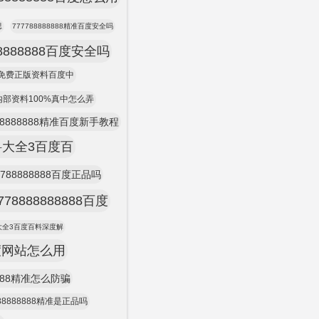
思
777788888888精准百度安全吗
88888888百度安全吗
年免费正版资料百度中
内部资料100%真中怎么弄
788888888精准百度新手教程
资料大全3百度百
7788888888百度正品吗
778888888888百度
料大全3百度百料深度解
百度网站怎么用
8888精准怎么防骗
788888888精准是正品吗