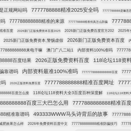
7777788888精准2025安全吗
cm是正规网站吗
7777788888是嘛意
77778
准吗
777788888888精准的来源
777778888精准传真怎么防骗
88精准百度
2026新门正版免费百度官方202
2025
2026新门正版免费资本百度2025
2026新门正版免费资本百度
2025新门正版免费资本,警惕虚假
777888888888来电干嘛
澳门广八二站1
内部资料100%准吗
7777
2026正版免费资料百度
118论坛118
8888888百度结果
内部资料最准100%准吗
准防骗靠谱吗
777
77777788888888888百度
7777788888888精准百度网址
7777
准吗
2026正版资料免费百度
118论坛118资料大全3百度百种深度解
88888888百度怎么搜
118论坛118资
88888888888百度三大巴怎么用
7777888888888精准
493333WWW马头诗背后的故事
88888精准靠谱吗
777778
精准减肥效果怎么样
2026年免费资料百度中文
777788888888精准防骗技巧
777