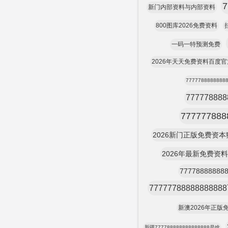
新门内部资料与内部资料
800图库2026免费资料
一码一特预测免费
2026年天天免费资料百度官
777778888888
7777788
7777778
2026新门正版免费资
2026年最新免费资
777788888
77777788888888
新澳2026年正版
新疆777788888888888888是啥