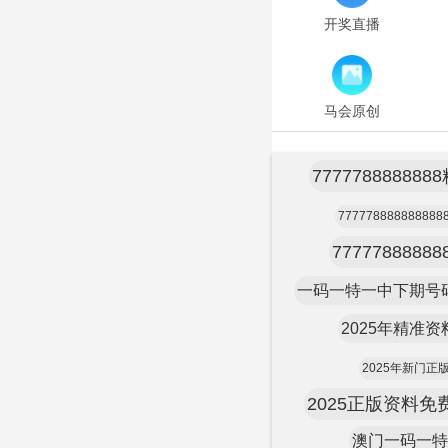
开奖直播
马会原创
7777788888
7777788888888
777778888
一码一特一中下期号
2025年精准
2025年新门正
2025正版资料免
澳门一码一特