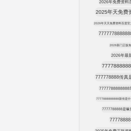
2026年免费资
2025年天免
2026年天天免费资料百度官
7777778888
2026新门正版
2026年
7777888
777778888传
77777888888
7777888888888新传是
7777788888是
777788