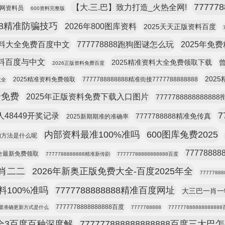
77777
【大.三.巴】致力打造_火热全网!
网资料员
600资料完整版
8888精准防骗技巧
2026年800图库资料
2025天天正版资料百度
资料大全免费百度中文
777778888跑狗图谜怎么玩
2025年免
资料百度与中文
2025精准资料大全免费领取下载
曾
2026正版资料免费百度
202
2025精准资料免费领取
7777788888888精准街接7777788888888
大全
全免费
2025年正版资料免费下载入口图片
777778888888888
7
48449开奖记录
7777788888精准免传真
2025新期期准的准确率
内部资料最准100%准吗
600图库兔费2025
询方法是什么呢
7777888
全最新免费领取
7777788888888精准新传剧
77777788888888888百度
肖二二
2026年新奥正版免费大全-百度2025年全
7777788
料100%准吗
7777788888888精准百度网址
大三巴一肖一
7777778888888888百度
最准确更新方式是什么
7777788888
7777778888888888
大全3百度百种深度解
777777888888888888百度三大巴