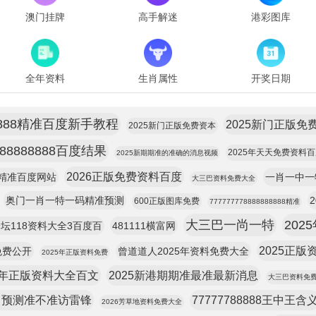
澳门挂牌
高手解迷
港彩图库
全年资料
生肖属性
开奖日期
88888精准百度新手教程
2025新门正版免
2025新门正版免费资本
8888888888百度结果
2025年天天免费资料
2025新期期准的准确的消息视频
2026正版免费资料百度
888精准百度网站
一肖一中一
大三巴资料免费大全
奥门一肖一特一码精准预测
600正版图库免费
777777778888888888精准
大三巴一尚一特
20
论坛118资料大全3百度百
481111横富网
2025正
免费公开
曾道道人2025年资料免费大全
2025年正版资料免费
26年正版资料大全百文
2025新港期期准最准最新消息
大三巴资料免
中预测准不准访雷锋
77777788888王中王含
2026芳草地资料免费大全