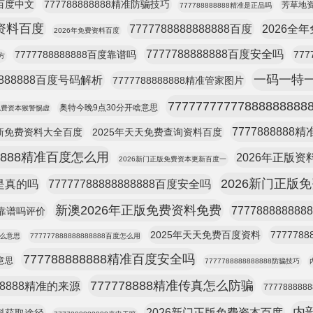
料百度中文
777788888888精准防骗技巧
芳草地
777788888888精准是正品吗
费资料百度
7777788888888888百度
2026全
2026年免费资料百度
7777788888888百度安全吗
7777788888888百度靠谱吗
77
方
一码一特
88888888百度号码解析
7777788888888精准管家图片
7777777777788888888
奥特今晚9点30分开啥意思
免费资本猴警惕虚
777788888
最新免费资料大全百度
2025年天天免费查询资料百度
888888精准百度怎么用
2026年正版
2026新门正版免费资本更新百度一
2026新门正版
真是真的吗
77777788888888888百度安全吗
新澳2026年正版免费资料免费
7777888888
88靠谱吗评价
2025年天天免费百度资料
777778
什么意思
777777888888888888百度怎么用
777788888888精准百度安全吗
嘛意思
7777788888888888防骗技巧
777778888精准传真怎么防骗
888888精准的来源
77778888
内
2026新门正版免费资本百度