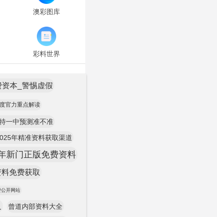
澳彩图库
彩料世界
费资本_警惕虚假
百度官力重点解读
特一中预测准不准
2025年精准资料获取渠道
25年新门正版免费资料
版资料免费获取
费公开网站
义
曾道内部资料大全