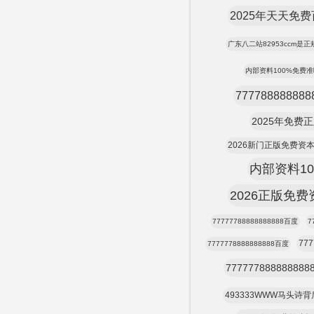
2025年天天免
广东八二站82953ccm是
内部资料100%免费准
7777888888
2025年免费
2026新门正版免费资
内部资料10
2026正版免
77777788888888888百度
7
77
7777778888888888百度
777777888888
493333WWW马头诗