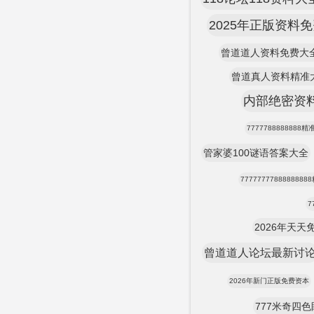
2025年正版资料
曾道道人资料免费大
曾道真人资料精准
内部绝密资
7777788888888
管家婆100谜语答案大全
7777777788888888
7
2026年天
曾道道人论坛最新讨
2026年新门正版免费资本
777米奇四色