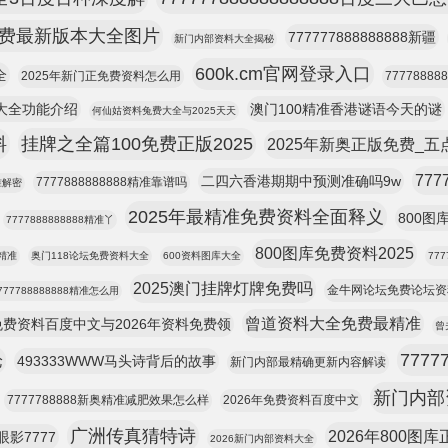
免费最新版本大全图片
777777888888888新疆
新门内部资料大全揭秘
600k.cm官网登录入口
全
2025年新门正免费资料怎么用
7777888
大全功能介绍
澳门100精准香港谜语今天的谜
何仙姑资料兔费大全与2025天天
料
挂牌之全篇100免费正版2025
2025年新奥正版免费_
777
二四六香港期期中预测准确吗9w
7777888888888精准靠谱吗
精准解密
2025年最精准免费资料全面释义
800图库
7777888888888精准丫
800图库免费资料2025
8精准
奥门118论坛免费资料大全
600资料图库大全
777
2025澳门挂牌灯牌免费吗
金牛网论坛免费论坛资
777788888888精准怎么用
曾道资料大全免费最精准
天免费资料百度中文与2026年资料免费领
曾
777
论
493333WWW马头诗背后的故事
新门内部最精确更新内容解读
新门内部
7777788888新奥精准减肥效果怎么样
2026年免费资料百度中文
广洲传真猜特诗
2026年800图
眼影7777
2026新门内部资料大全