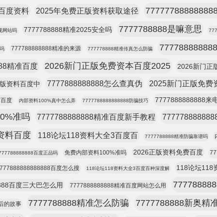
777777888888
费百度资料
2025年免费正版资料获取途径
7777788888是嘛意思
7777788888精准2025安全吗
正规网站吗
77
777788888
777788888888精准的来源
吗
777778888精准传真怎么防骗
2026新门正版免费资本百度2025
8888精准百度
2026新门正
7777888888888怎么查真伪
2025新门正版免费
正版资料百度中
7777888888888
本百度
内部资料100%真中怎么弄
7777788888888888防骗技巧
0%准吗
7777788888888精准百度新手教程
7777788888
费资料百度
118论坛118资料大全3百度百
7777788888精准防骗靠谱吗
2026正版资料免费百度
免费内部资料100%准吗
7
777788888888百度正品吗
118论坛11
7777888888888888百度怎么搜
118论坛118资料大全3百度百种深度解
7777888
888888百度三大巴怎么用
7777888888888精准百度网站怎么用
7777788888精准怎么防骗
7777788888新
背后的故事