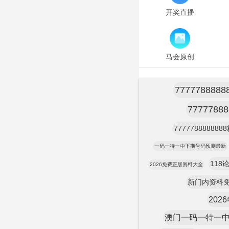
开奖直播
马会原创
77777888
777778
7777788888
一码一特一中下期号码预测最新
118
2026免费正版资料大全
新门内资料
20
澳门一码一特一