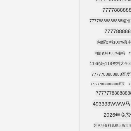
7777888
77778888888888精
7777888
内部资料100%真
内部资料100%准吗
118论坛118资料大全
7777788888888
7777778888888888百度
7
7777778888
493333WW
2026年免
芳草地资料免费正版大