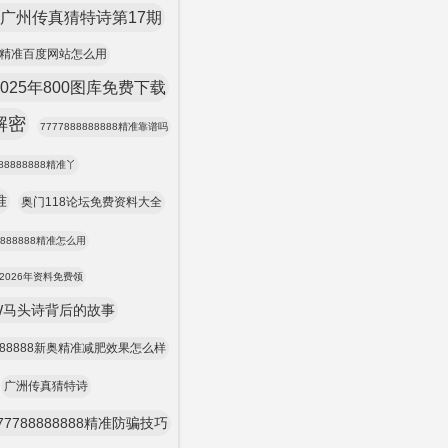
26广州传真猜特诗第17期
888精准百度网站怎么用
2025年800图库免费下载
准解密
7777888888888精准靠谱吗
888888888精准丫
准
奥门118论坛免费资料大全
88888888精准怎么用
2026年资料免费领
WW马头诗背后的故事
7788888新奥精准减肥效果怎么样
广洲传真猜特诗
77788888888精准防骗技巧