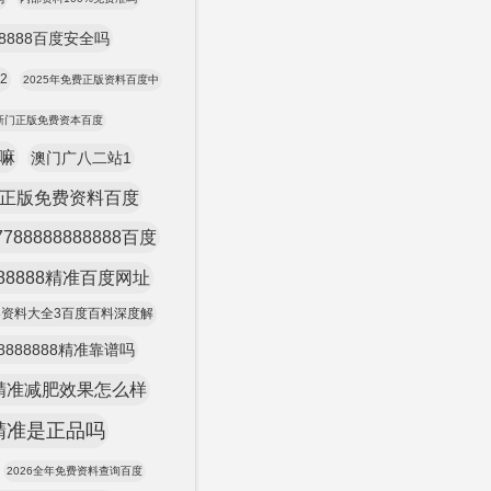
888888百度安全吗
2
2025年免费正版资料百度中
6新门正版免费资本百度
干嘛
澳门广八二站1
26正版免费资料百度
7788888888888百度
8888888精准百度网址
18资料大全3百度百料深度解
88888888精准靠谱吗
新奥精准减肥效果怎么样
88精准是正品吗
2026全年免费资料查询百度