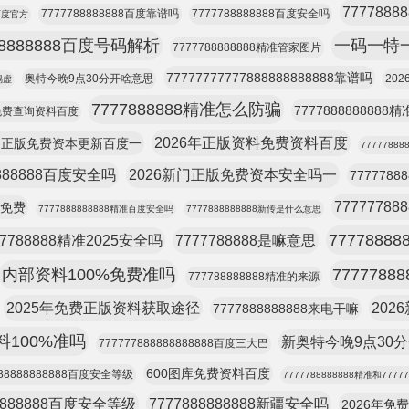
777788
7777788888888百度靠谱吗
7777788888888百度安全吗
百度官方
888888888百度号码解析
一码一特
7777788888888精准管家图片
77777777777888888888888靠谱吗
奥特今晚9点30分开啥意思
20
惕虚
7777888888精准怎么防骗
777788888888
天免费查询资料百度
2026年正版资料免费资料百度
新门正版免费资本更新百度一
777778
8888888百度安全吗
2026新门正版免费资本安全吗一
777778
7777778
料免费
7777888888888精准百度安全吗
7777888888888新传是什么意思
777788
77788888精准2025安全吗
7777788888是嘛意思
内部资料100%免费准吗
777778
777788888888精准的来源
2025年免费正版资料获取途径
20
7777888888888来电干嘛
料100%准吗
新奥特今晚9点30
777777888888888888百度三大巴
600图库免费资料百度
888888888888百度安全等级
7777788888888精准和77777
88888888百度安全等级
7777888888888新疆安全吗
2026年免