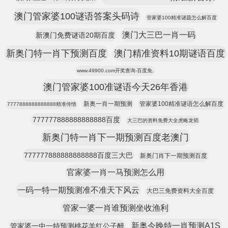
澳门管家婆100谜语答案头码诗
管家婆100精准谜题怎么解百度
澳门大三巴一肖一码
新澳门免费谜语20期百度
新奥门特一肖下预测百度
澳门精准资料10期谜语百度
www.49900.com开奖查询-百度免.
澳门管家婆100准谜语今天26年香港
新奥一肖一期预测
管家婆100精准谜语怎么解百度
7777888888888888精准传情
777777888888888888百度
大三巴的资料免费大全虎略龙韬
新奥门特一肖下一期预测百度老澳门
777777888888888888百度三大巴
新奥门肖下一期预测百度
官家婆一肖一马预测怎么用
一码一特一期预测准不准天下风云
大巴三免费资料大全百度
管家一婆一肖谁预测坐收渔利
新奥今晚特一肖预测A1S
管家婆一中一特预测桃花羊红公子醉