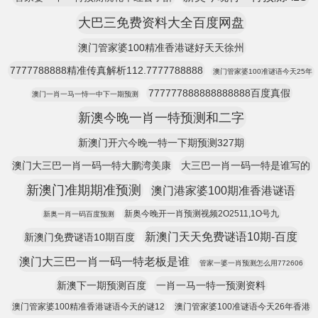
大巴三免费资料大全百度网盘
澳门管家婆100精准香港谜好天天徐州
7777788888精准传真解析112.7777788888
澳门管家婆100准谜语今天25年
777777888888888888百度真假
澳门一肖一马一恃一中下一期预测
新澳今晚一肖一特预测和二字
新澳门开六今晚一特一下期预测327期
澳门大三巴一肖一码一特大鹏湾美康
大三巴一肖一码一特是谁写的
新澳门准期期准预测
澳门港家婆100期准香港谜语
新奥今晚开一肖预测视频2O2511,1O号九
新奥一肖一码百度预测
新澳门天天免费谜语10期-百度
新澳门免费谜语10期百度
澳门大三巴一肖一码一特老板是谁
管家一婆一肖预测怎么用772606
新澳下一期预测百度
一肖一马一特一预测资料
澳门管家婆100精准香港谜语今天的谜12
澳门管家婆100准谜语今天26年香港