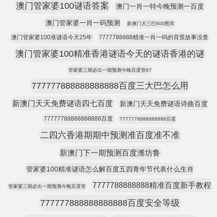
澳门管家婆100谜语答案
澳门一肖一特今晚预测一百度
澳门管家婆一肖一码预测
新澳门大三巴600图库
澳门管家婆100准谜语今天25年
7777788888精准一肖一码的背景故事没查
澳门管家婆100精准香港谜语今天的谜语香港的谜
管家婆三期必出一期预测今晚百度管67
777777888888888888百度三大巴怎么用
新澳门天天免费谜语四七百度
新澳门天天免费谜语诗曲百度
77777788888888888百度
7777778888888888百度
二四六香港期期中预测准百度准不准
新澳门下一期预测百度潍坊鲁
管家婆100精准谜语怎么解百度五四青年节代表什么生肖
7777788888888精准百度新手教程
管家婆三期必出一期预测今晚百度管
777777888888888888百度安全等级