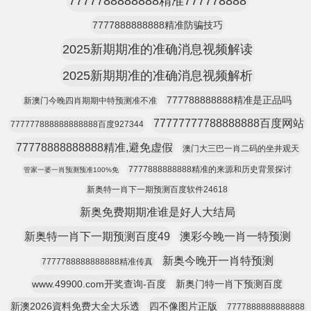
7777788888888精准777778888
7777888888888精准防骗技巧
2025新期期准的准确消息视频解读
2025新期期准的准确消息视频解析
777788888888精准是正品吗
新澳门今晚四肖期期中特预测准不准
77777777788888888百度网站
777777888888888888百度927344
77778888888888精准,避免虚假
澳门大三巴一肖二码的坐井观天
7777888888888精准的来源和历史背景探讨
管家一婆一肖预测预准100%免
新奥特一肖下一期预测百度软件24618
新奥免费期期准谁是好人大结局
新奥特一肖下一期预测百度49
澳彩今晚一肖一特预测
新奥今晚开一肖特预测
7777788888888888精准传真
www.49900.com开奖查询-百度
新奥门特一肖下预测百度
新澳2026資料免费大全大乐透
四不像图片正版
7777888888888888