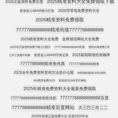
2025精准资料大全免费领取下载
2026正版资料免费百度
2026芳草地免费资料大全
曾道道人48449致力打造
2025精准资料免费领取
7777788888888精准街接7777788888888
2025精准资料大全免费
金牌谜语网站大全免费
2025年正版资料免费下载入口图片
7777788888888888衔接
资料长期免费公开
2025新期期准的准确率
曾道道人48449开奖记录
三中三免费平码网
7777788888精准免传真
7777778888888精准
2025全年免费资料杳询方法是什么呢
内部资料最准100%准吗
600图库兔费2025
曾道道2026年官方网站
2025年精准免费资料大全最新免费领取
77777788888888888百度
7777788888888精准新传剧
7777888888888精准百度网站
大三巴三肖二二
2026年新奥正版免费大全-百度2025年全