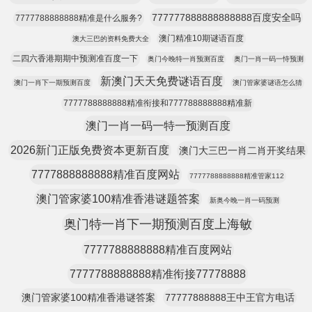
777777888888888888百度安全吗
7777788888888精准是什么服务?
澳门精准10期谜语百度
澳大三巴的资料免费大全
二四六香港期期中预测准百度一下
奥门今晚特一肖预测百度
奥门一肖一码一恃预测
新澳门天天免费谜语百度
澳门一肖下一期预测百度
澳门管家婆谜语怎么猜
7777788888888精准衔接和777788888888精准新
澳门一肖一码一特一预测百度
2026新门正版免费资本更新百度
澳门大三巴一肖二肖开奖结果
7777888888888精准百度网站
7777788888888精准管家112
澳门管家婆100精准香港谜题答案
新奥今晚一肖一码预测
奥门特一肖下一期预测百度上海敏
7777788888888精准百度网站
7777788888888精准衔接77778888
澳门管家婆100精准香港谜答案
77777888888王中王官方电话