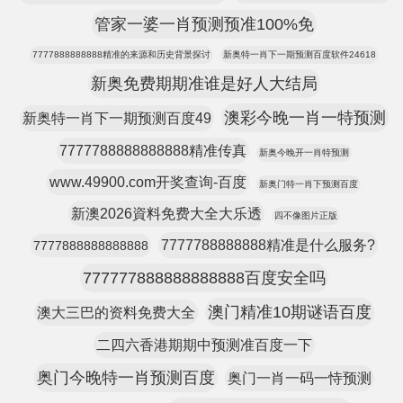
管家一婆一肖预测预准100%免
7777888888888精准的来源和历史背景探讨
新奥特一肖下一期预测百度软件24618
新奥免费期期准谁是好人大结局
澳彩今晚一肖一特预测
新奥特一肖下一期预测百度49
7777788888888888精准传真
新奥今晚开一肖特预测
www.49900.com开奖查询-百度
新奥门特一肖下预测百度
新澳2026資料免费大全大乐透
四不像图片正版
7777788888888精准是什么服务?
7777888888888888
777777888888888888百度安全吗
澳门精准10期谜语百度
澳大三巴的资料免费大全
二四六香港期期中预测准百度一下
奥门今晚特一肖预测百度
奥门一肖一码一恃预测