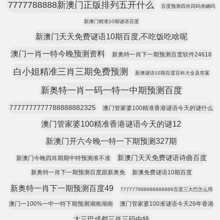
7777788888新澳门正版排列五开什么
百度预测四肖四码准确吗
新澳门精准10期谜语百度
新澳门天天免费谜语10期百度,不吃饭吃啥呢
澳门一肖一特今晚预测资料
新奥特一肖下一期预测百度软件24618
白小姐精准三肖三期免费预测
新澳谜语10期百度百科大全及答案
新奥特一肖一码一特一中期预测百度
7777777777788888882325
澳门管家婆100精准香港谜语今天的谜什么
澳门管家婆100精准香港谜语今天的谜12
新澳门开六今晚一特一下期预测327期
新澳门天天免费谜语诗曲百度
新澳门今晚四肖期期中特预测准不准
新奥特一肖下一期预测百度跟新奥免
新澳免费谜语10期百度
新奥特一肖下一期预测百度49
777777888888888888百度三大巴怎么用
澳门一100%一中一特下期预测湖南湖南
澳门管家婆100准谜语今天26年香港
大三巴成都三肖三码中特