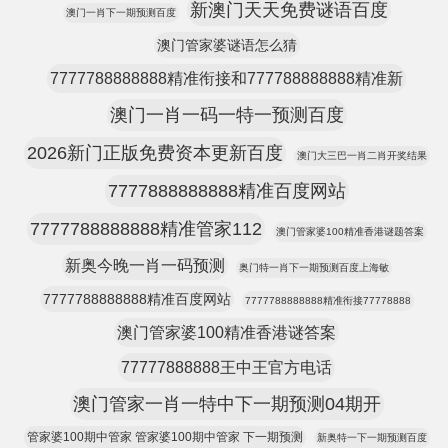
新澳门天天免费谜语百度
澳门一肖下一期预测百度
澳门管家婆谜语怎么猜
7777788888888精准衔接和777788888888精准新
澳门一肖一码一特一预测百度
2026新门正版免费资本更新百度
澳门大三巴一肖二肖开奖结果
7777888888888精准百度网站
7777788888888精准管家112
澳门管家婆100精准香港谜题答案
新奥今晚一肖一码预测
奥门特一肖下一期预测百度上海敏
7777788888888精准百度网站
7777788888888精准衔接77778888
澳门管家婆100精准香港谜答案
77777888888王中王官方电话
澳门管家一肖一特中下一期预测04期开
管家婆100期中管家 管家婆100期中管家 下一期预测
新奥特一下一期预测百度