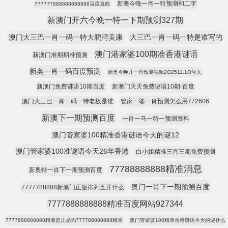
新澳今晚一肖一特预测和二字
777777888888888888百度真假
新澳门开六今晚一特一下期预测327期
澳门大三巴一肖一码一特大鹏湾美康
大三巴一肖一码一特是谁写的
澳门港家婆100期准香港谜语
新澳门准期期准预测
新奥一肖一码百度预测
新奥今晚开一肖预测视频2O2511,1O号九
新澳门免费谜语10期百度
新澳门天天免费谜语10期-百度
澳门大三巴一肖一码一特老板是谁
管家一婆一肖预测怎么用772606
新澳下一期预测百度
一肖一马一特一预测资料
澳门管家婆100精准香港谜语今天的谜12
澳门管家婆100准谜语今天26年香港
白小姐精准三肖三期免费预测
77788888888精准消息
新奥特一肖下一期预测百度
奥门一肖下一期预测百度
7777788888新澳门正版排列五开什么
7777888888888精准百度网站927344
7777888888888精准是正品吗777788888888精准
澳门管家婆100精准香港谜语今天的谜什么