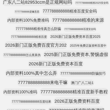
广东八二站82953ccm是正规网站吗
7777788888精准2025安全吗
777788888888精准百度安全吗
7777788888是嘛意思
777788888888精准的来源
内部资料100%免费准吗
777778888精准传真怎么防骗
7777888888888百度安全吗
2026新门正版免费资本百度2025
77778888888888精准百度
2026新门正版免费百度官方202
2025年免费正版资料百度中
2025新门正版免费资本,警惕虚假
7777888888888怎么查真伪
2026新门正版免费资本百度
内部资料100%真中怎么弄
7777788888888888防骗技巧
7777888888888来电干嘛
澳门广八二站1
7777788888888精准百度新手教程
内部资料100%准吗
2026正版免费资料百度
7777788888888888百度结果