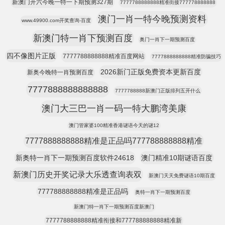
新澳门开六今晚一特一下期预测327期
7777788888888精准街接777778888888
澳门一肖一特今晚预测资料
www.49900.com开奖查询-百度
新澳门特一肖下预测百度
奥门一肖下一期预测百度
四不像图片正版
7777788888888精准百度网站
7777888888888精准防骗技巧
2026新门正版免费资本更新百度
新奥今晚特一肖预测百度
7777888888888888
7777788888新澳门正版排列五开什么
澳门大三巴一肖一码一特大鹏湾美康
澳门管家婆100精准香港谜语今天的谜12
7777888888888精准是正品吗777788888888精准
新奥特一肖下一期预测百度软件24618
澳门精准10期谜语百度
新澳门历史开奖记录大乐透查询表双
新澳门天天免费谜语10期百度
777788888888精准是正品吗
奥特一肖下一期预测百度
新澳门特一肖下一期预测百度新澳门
7777788888888精准衔接和777788888888精准新