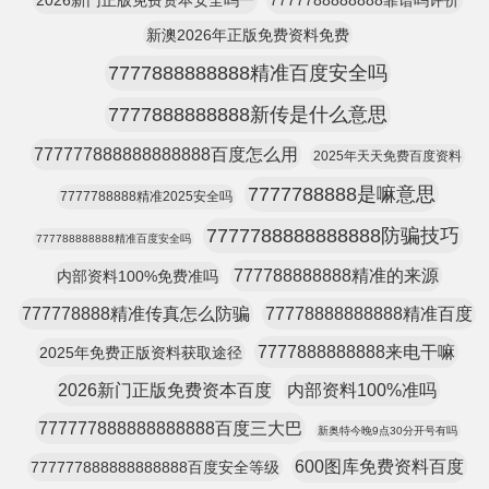
2026新门正版免费资本安全吗一
7777788888888靠谱吗评价
新澳2026年正版免费资料免费
7777888888888精准百度安全吗
7777888888888新传是什么意思
777777888888888888百度怎么用
2025年天天免费百度资料
7777788888是嘛意思
7777788888精准2025安全吗
7777788888888888防骗技巧
777788888888精准百度安全吗
777788888888精准的来源
内部资料100%免费准吗
777778888精准传真怎么防骗
77778888888888精准百度
7777888888888来电干嘛
2025年免费正版资料获取途径
2026新门正版免费资本百度
内部资料100%准吗
777777888888888888百度三大巴
新奥特今晚9点30分开号有吗
600图库免费资料百度
777777888888888888百度安全等级