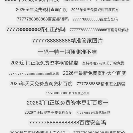
2026全年免费资料查询百度
2026年天天免费资料百度官方
7777788888888百度靠谱吗
7777788888888百度安全吗
77778888888精准正品吗
777777888888888888百度号码解析
7777788888888精准管家图片
一码一特一期预测准不准
2026新门正版免费资本猴警惕虚
奥特今晚9点30分开啥意思
2026年最新免费资料大全百度
77777777777888888888888靠谱吗
2025年天天免费查询资料百度
7777888888精准怎么防骗
7777888888888精准百度怎么用
2026新门正版免费资本更新百度一
2026年正版资料免费资料百度
777778888传真是真的吗
77777788888888888百度安全吗