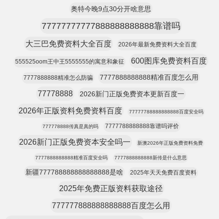
奥特今晚9点30分开啥意思
77777777777888888888888靠谱吗
大三巴免费资料大全百度
2026年最新免费资料大全百度
600图库免费资料百度
555525oom王中王5555555的寓意和象征
7777888888888精准百度怎么用
7777888888精准怎么防骗
77778888
2026新门正版免费资本更新百度一
2026年正版资料免费资料百度
77777788888888888百度安全吗
7777788888888靠谱吗评价
777778888传真是真的吗
2026新门正版免费资本安全吗一
新澳2026年正版免费资料免费
7777888888888精准百度安全吗
7777888888888新传是什么意思
新疆777788888888888888是啥
2025年天天免费百度资料
2025年免费正版资料获取途径
777777888888888888百度怎么用