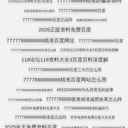
7777788888精准防骗靠谱吗
118论坛118资料大全3百度百
77777788888888888百度
内部资料最准100%准吗
7777788888888百度正品吗
免费内部资料100%准吗
2026正版资料免费百度
7777788888888精准百度网址
7777778888888888百度
118论坛118资料大全3百度百种深度解
777777888888888888百度怎么搜
118论坛118资料大全3百度百料深度解
777777888888888888百度三大巴怎么用
7777888888888精准百度网站怎么用
493333WWW马头诗背后的故事
7777888888888精准靠谱吗
7777788888新奥精准减肥效果怎么样
7777788888精准怎么防骗
2026年免费资料百度中文
777788888888精准防骗技巧
777788888888精准是正品吗
芳草地资料免费正版大全百度
2025年天免费资料百度
2026年免费资料百度
7777788888888888百度