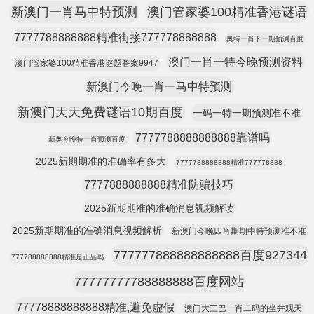
新澳门一肖马中特预测
澳门管家婆100精准香港谜语
7777788888888精准街接777778888888
奥特一肖下一期预测百度
澳门一肖一特今晚预测资料
澳门管家婆100精准香港谜题答案9947
新澳门今晚一肖一马中特预测
新澳门天天免费谜语10期百度
一码一特一期预测准不准
7777788888888888靠谱吗
新奥今晚特一肖预测百度
2025新期期准的准确率有多大
7777788888888精准777778888
7777888888888精准防骗技巧
2025新期期准的准确消息视频解读
2025新期期准的准确消息视频解析
新澳门今晚四肖期期中特预测准不准
777777888888888888百度927344
777788888888精准是正品吗
77777777788888888百度网站
77778888888888精准,避免虚假
澳门大三巴一肖二码的坐井观天