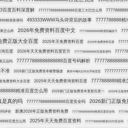
全3百度百料深度解
7777888
777777888888888888百度三大巴怎么用
493333WWW马头诗背后的故事
777778888
88888精准靠谱吗
2026年免费资料百度中文
77
效果怎么样
777788888888精准防骗技巧
免费正版大全百度
2025年天免费资料百度
7777
2026年免费资料百度
查询百度
2026年天天免费资料百度官方
7777
7777788888888百度靠谱吗
777777888888888888百度号码解析
7777788888
8精准正品吗
准不准
777777777
2026新门正版免费资本猴警惕虚
奥特今晚9点30分开啥意思
7777888888精
2025年天天免费查询资料百度
最新免费资料大全百度
88888888精准百度怎么用
2026新门正版免费资本更新百度一
2026年正版
传真是真的吗
2026新门正版
77777788888888888百度安全吗
新澳2026年正版免费资料免费
靠谱吗评价
7777888888888精准百度安全吗
7777
2025年天天免费百度资料
8888888百度怎么用
7777788888精准2025安全吗