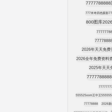
7777788
777米奇四色眼影77
800图库20
7777778
777788
2026年天天免费
2026全年免费资料
2025年天
77777888
7777777
555525oom王中王5555
77778888
202