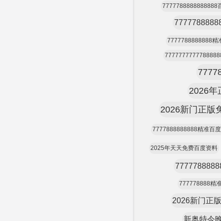
777778888888888
77777888
777778888888
777777777778888
777
2026
2026新门正
7777888888888精准
2025年天天免费百度资料
77777888
777778888
2026新门正
新奥特今晚