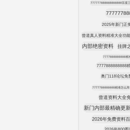
777777888888888888
7777778
2025年新门
曾道真人资料精准大全功
内部绝密资料
挂牌之
7777888888888
777788888888
奥门118论坛
7777788888888精准怎么用
曾道资料大全
新门内部最精确更
2026年免费资料
2026年80