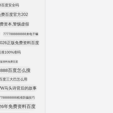
888百度安全吗
免费百度官方202
免费资本,警惕虚假
7777888888888来电干嘛
2026正版免费资料百度
准100%准吗
6正版资料免费百度
888888百度怎么搜
888百度三大巴怎么用
WWW马头诗背后的故事
7788888888精准防骗技巧
026年免费资料百度