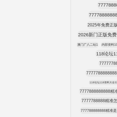
77778
777788888
2025年免费正
2026新门正版免
澳门广八二站1
内部资料1
118论坛
7777778
7777788888
118论坛118资料大全
777788888888
7777788888精
777788888888精