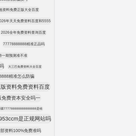
地资料免费正版大全百度
2026年天天免费资料百度和5555
2026全年免费资料查询百度
77778888888精准正品吗
特一期预测准不准
谱吗
大三巴免费资料大全百度
88888精准怎么防骗
年正版资料免费资料百度
正版免费资本安全吗一
疆777788888888888888是啥
953ccm是正规网站吗
部资料100%免费准吗