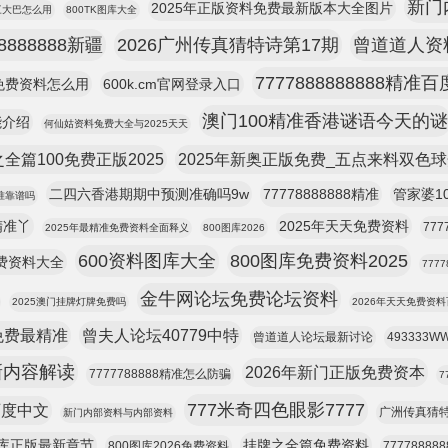
新门
2025年正版资料免费最新版本大全图片
百度三大巴怎么用
800TK图库大全
88888888新疆
2026广州传真猜特诗第17期
曾道道人资
7777888888888精
正免费资料怎么用
600k.cm官网登录入口
澳门100精准香港谜语今天的谜
能介绍
何仙姑资料兔费大全与2025天天
全篇100免费正版2025
2025年新奥正版免费_五点来料双色
二四六香港期期中预测准确吗9w
77778888888精准
管家婆1
精准靠谱吗
8精准丫
2025年天天免费资料
777
2025年最精准免费资料全面释义
800图库2026
600资料图库大全
800图库免费资料2025
免费资料大全
7777
金牛网论坛免费论坛资料
2025澳门挂牌灯牌免费吗
2026年天天免费资
免费最精准
曾夫人论坛40779中特
曾道道人论坛最新讨论
493333
新内容解读
2026年新门正版免费资本
7777788888精准怎么防骗
7
777米奇四色眼影7777
百度中文
广洲传真猜
新门内部资料与内部资料
0图库正版最新章节
挂牌之全篇免费资料
800图库2026免费资料
7777888