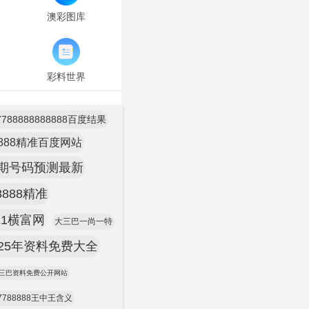
澳彩图库
彩料世界
7788888888888百度结果
88888精准百度网站
期号码预测最新
88888精准
111横富网
大三巴一尚一特
25年资料免费大全
三巴资料免费公开网站
77788888王中王含义