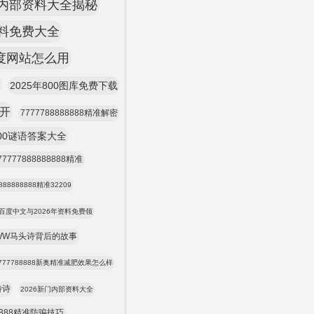
内部资料大全揭秘
料免费大全
准百度网站怎么用
2025年800图库免费下载
球开
7777788888888精准解密
00谜语答案大全
77777888888888精准
888888888精准32209
料百度中文与2026年资料免费领
WWW马头诗背后的故事
777788888新奥精准减肥效果怎么样
特诗
2026新门内部资料大全
88888精准防骗技巧