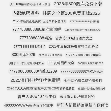
2025年800图库免费下载
澳门100精准香港谜语今天的谜
内部绝密资料
挂牌之全篇100免费正版2025
2025年新奥正版免费_五点来料双色球开
7777788888888精准解密
7777888888888精准靠谱吗
二四六香港期期中预测准确吗9w
77778888888精准
管家婆100谜语答案大全
2025年最精准免费资料全面释义
7777888888888精准丫
800图库2026
77777777888888888精准
2025年天天免费资料
600资料图库大全
奥门118论坛免费资料大全
800图库免费资料2025
7777888888888精准32209
7777788888888精准怎么用
2025澳门挂牌灯牌免费吗
金牛网论坛免费论坛资料
2026年天天免费资料百度中文与2026年资料免费领
曾道资料大全免费最精准
曾夫人论坛40779中特
曾道道人论坛最新讨论
新门内部最精确更新内容解读
493333WWW马头诗背后的故事