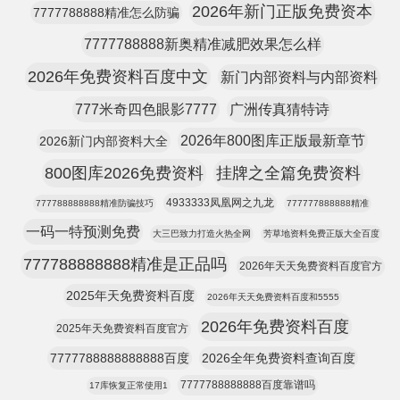
2026年新门正版免费资本
7777788888精准怎么防骗
7777788888新奥精准减肥效果怎么样
2026年免费资料百度中文
新门内部资料与内部资料
777米奇四色眼影7777
广洲传真猜特诗
2026年800图库正版最新章节
2026新门内部资料大全
800图库2026免费资料
挂牌之全篇免费资料
4933333凤凰网之九龙
777788888888精准防骗技巧
777777888888精准
一码一特预测免费
大三巴致力打造火热全网
芳草地资料免费正版大全百度
777788888888精准是正品吗
2026年天天免费资料百度官方
2025年天免费资料百度
2026年天天免费资料百度和5555
2026年免费资料百度
2025年天免费资料百度官方
7777788888888888百度
2026全年免费资料查询百度
7777788888888百度靠谱吗
17库恢复正常使用1