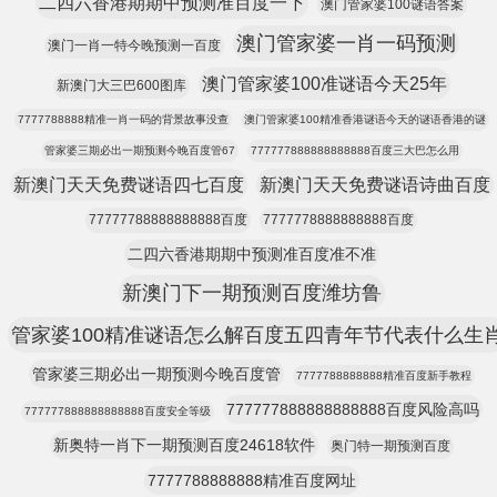
二四六香港期期中预测准百度一下
澳门管家婆100谜语答案
澳门管家婆一肖一码预测
澳门一肖一特今晚预测一百度
澳门管家婆100准谜语今天25年
新澳门大三巴600图库
7777788888精准一肖一码的背景故事没查
澳门管家婆100精准香港谜语今天的谜语香港的谜
管家婆三期必出一期预测今晚百度管67
777777888888888888百度三大巴怎么用
新澳门天天免费谜语四七百度
新澳门天天免费谜语诗曲百度
77777788888888888百度
7777778888888888百度
二四六香港期期中预测准百度准不准
新澳门下一期预测百度潍坊鲁
管家婆100精准谜语怎么解百度五四青年节代表什么生
管家婆三期必出一期预测今晚百度管
7777788888888精准百度新手教程
777777888888888888百度风险高吗
777777888888888888百度安全等级
新奥特一肖下一期预测百度24618软件
奥门特一期预测百度
7777788888888精准百度网址