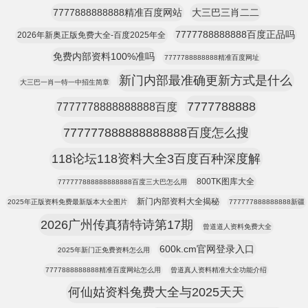
7777888888888精准百度网站
大三巴三肖二二
7777788888888百度正品吗
2026年新奥正版免费大全-百度2025年全
免费内部资料100%准吗
7777788888888精准百度网址
新门内部最准确更新方式是什么
大三巴一肖一特一中招生简章
7777788888
7777778888888888百度
777777888888888888百度怎么搜
118论坛118资料大全3百度百种深度解
800TK图库大全
777777888888888888百度三大巴怎么用
新门内部资料大全揭秘
2025年正版资料免费最新版本大全图片
777777888888888新疆
2026广州传真猜特诗第17期
曾道道人资料免费大全
600k.cm官网登录入口
2025年新门正免费资料怎么用
7777888888888精准百度网站怎么用
曾道真人资料精准大全功能介绍
何仙姑资料兔费大全与2025天天