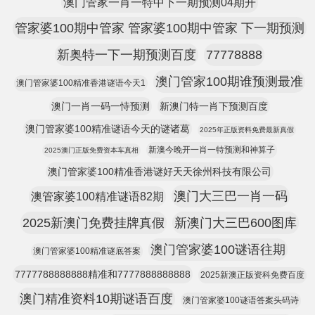
澳门管家一肖一特中下一期预测04期开
管家婆100期中管家 管家婆100期中管家 下一期预测
新奥特一下一期预测百度
77778888
澳门管家100期谁预测最准
澳门管家婆100精准香港谜语今天1
澳门一肖一码一恃预测
新澳门特一肖下预测百度
澳门管家婆100精准谜语今天的谜诸葛
2025年正版资料免费最新真假
新澳今晚开一肖一特预测和神算子
2025澳门正版免费资本车真相
澳门管家婆100精准香港谜好天天徐州科技有限公司
澳门大三巴一肖一码
澳管家婆100精准谜语82期
2025新澳门免费挂牌真假
新澳门大三巴600图库
澳门管家婆100谜语往期
澳门管家婆100精准谜底答案
7777788888888精准和7777888888888
2025新澳正版资科免费百度
澳门精准资料10期谜语百度
澳门管家婆100谜语答案头码诗