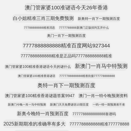
澳门管家婆100准谜语今天26年香港
白小姐精准三肖三期免费预测
新奥特一肖下一期预测百度
77788888888精准消息
7777788888新澳门正版排列五开什么
奥门一肖下一期预测百度
7777888888888精准百度网站927344
7777888888888精准是正品吗777788888888精准
新澳门一肖马中特预测
澳门管家婆100精准香港谜语今天的谜什么
澳门管家婆100精准香港谜语
7777788888888精准街接777778888888
奥特一肖下一期预测百度
澳门管家婆100精准香港谜题答案9947
澳门一肖一特今晚预测资料
新澳门今晚一肖一马中特预测
新澳门天天免费谜语10期百度
一码一特一期预测准不准
新奥今晚特一肖预测百度
7777788888888888靠谱吗
2025新期期准的准确率有多大
7777788888888精准777778888