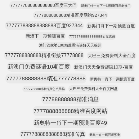
777777888888888888百度三大巴
新奥门特一肖下一期预测百度老澳门
7777888888888精准百度网站927344
777777888888888888百度927344
新奥门肖下一期预测百度
新澳下一期预测百度
777777888888888888百度真假
澳门管家婆100精准香港谜好天天徐州
7777788888888精准衔接77778888
大巴三免费资料大全百度
新澳门免费谜语10期百度
新澳门天天免费谜语10期-百度
7777788888888精准777778888
新奥特一肖下一期预测百度
大巴三免费资料大全百度网盘
777778888精准传真怎么防骗
77788888888精准消息
7777888888888精准百度网站
新奥特一肖下一期预测百度49
7777788888888888精准传真
新奥一肖一码百度预测