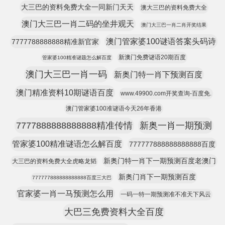
大三巴的资料免费大全一同新门天天
澳大三巴的资料免费大全
澳门大三巴一肖二码的坐井观天
澳门大三巴一肖二肖开奖结果
澳门管家婆100谜语答案头码诗
7777788888888精准新官家
新澳门免费谜语20期百度
管家婆100精准谜题怎么解百度
澳门大三巴一肖一码
新奥门特一肖下预测百度
澳门精准资料10期谜语百度
www.49900.com开奖查询-百度免.
澳门管家婆100准谜语今天26年香港
7777888888888888精准传情
新奥一肖一期预测
管家婆100精准谜语怎么解百度
777777888888888888百度
新奥门特一肖下一期预测百度老澳门
大三巴的资料免费大全虎略龙韬
新奥门肖下一期预测百度
777777888888888888百度三大巴
官家婆一肖一马预测怎么用
一码一特一期预测准不准天下风云
大巴三免费资料大全百度