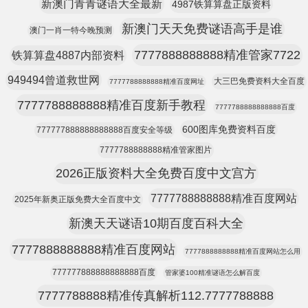
新澳门青青谜语大全最新
4987铁算算盘正版资料
新澳门天天免费谜语高手是谁
澳门一肖一特今晚预测
7777888888888精准管家7722
铁算算盘4887内部资料
949494曾道救世网
大三巴免费资料大全百度
7777788888888精准百度网址
7777788888888精准百度新手教程
7777788888888888百度
600图库免费资料百度
777777888888888888百度安全等级
7777788888888精准管家图片
2026正版资料大全免费百度中文宫方
7777788888888精准百度网站
2025年新奥正版免费大全百度中文
新澳天天谜语10期百度百科大全
7777888888888精准百度网站
7777888888888精准百度网站怎么用
777777888888888888百度
管家婆100精准谜语怎么解百度
7777788888精准传真解析112.7777788888