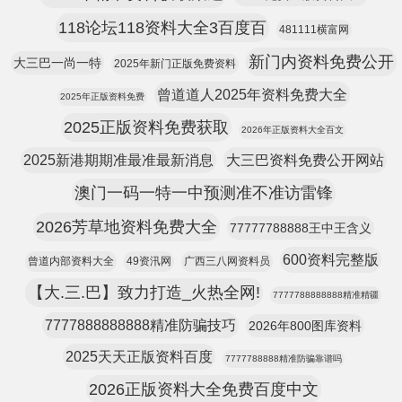
118论坛118资料大全3百度百
481111横富网
新门内资料免费公开
大三巴一尚一特
2025年新门正版免费资料
曾道道人2025年资料免费大全
2025年正版资料免费
2025正版资料免费获取
2026年正版资料大全百文
2025新港期期准最准最新消息
大三巴资料免费公开网站
澳门一码一特一中预测准不准访雷锋
2026芳草地资料免费大全
77777788888王中王含义
600资料完整版
曾道内部资料大全
49资汛网
广西三八网资料员
【大.三.巴】致力打造_火热全网!
7777788888888精准精疆
7777888888888精准防骗技巧
2026年800图库资料
2025天天正版资料百度
7777788888精准防骗靠谱吗
2026正版资料大全免费百度中文