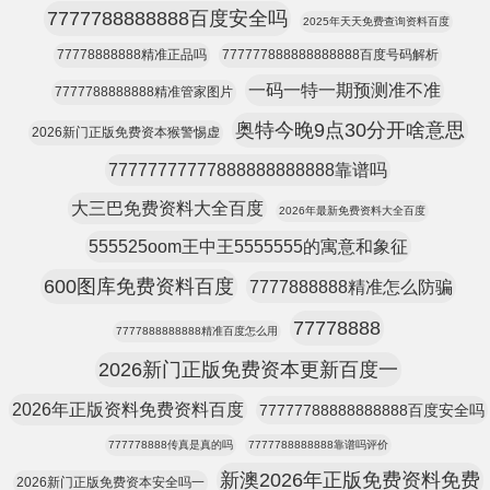
7777788888888百度安全吗
2025年天天免费查询资料百度
77778888888精准正品吗
777777888888888888百度号码解析
一码一特一期预测准不准
7777788888888精准管家图片
奥特今晚9点30分开啥意思
2026新门正版免费资本猴警惕虚
77777777777888888888888靠谱吗
大三巴免费资料大全百度
2026年最新免费资料大全百度
555525oom王中王5555555的寓意和象征
600图库免费资料百度
7777888888精准怎么防骗
77778888
7777888888888精准百度怎么用
2026新门正版免费资本更新百度一
2026年正版资料免费资料百度
77777788888888888百度安全吗
777778888传真是真的吗
7777788888888靠谱吗评价
新澳2026年正版免费资料免费
2026新门正版免费资本安全吗一