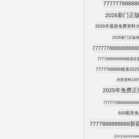
777777888
2026新门
2026年最新免费资料
2026新门正
77777788888888
7777888888888精准
7777788888精准20
内部资料10
2025年免费
77777788888888
600图库
7777888888888
王中王493333