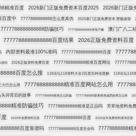
8888精准百度
2026新门正版免费资本百度2025
2026新门正版
料百度中
7777888888888怎么查真伪
2025新门正版免费资本,警惕虚假
7777788888888888防骗技巧
澳门广八二站
7777888888888来电干嘛
7777788888888888百度结果
2026正版免费资料百度
77777
内部资料最准100%准吗
77777788888888888百度
吗
7777788888888精准百度网址
77777788
2026正版资料免费百度
%准吗
88888888百度怎么搜
118论坛118资料大全3百度百种深度解
118论坛11
7777888888888精准百度网站怎么用
77778
百度三大巴怎么用
W马头诗背后的故事
7777788888精准怎么防骗
7777788888新奥精准减肥效果怎么样
2
888888精准防骗技巧
777788888888精准是正品吗
芳草地资料免
百度
7777788888888888百度
2026年免费资料百度
2026全年免费资料查询百度
788888888百度靠谱吗
77778888888
7777788888888百度安全吗