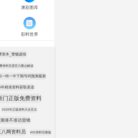
澳彩图库
彩料世界
免费资本_警惕虚假
免费资料百度官力重点解读
码一特一中下期号码预测最新
25年精准资料获取渠道
年新门正版免费资料
2026年正版资料大全百文
预测准不准访雷锋
三八网资料员
600资料完整版