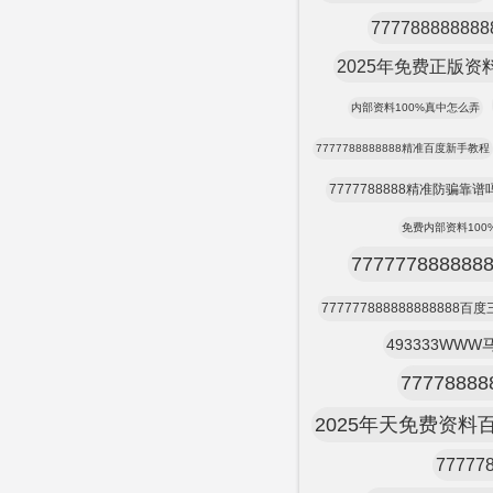
7777888888
2025年免费正版资
内部资料100%真中怎么弄
7777788888888精准百度新手教程
7777788888精准防骗靠谱
免费内部资料100
7777778888
777777888888888888
493333WW
777788
2025年天免费资料
7777