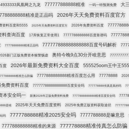
777777888888精准
大
4933333凤凰网之九龙
一码一特预测免费
2026年天天免费资料百度官方
77788888888精准是正品吗
77777888
费资料百度和5555
2026年免费资料百度
2025年天免费资料百度官方
费资料查询百度
777778
17库恢复正常使用1
7777788888888百度靠谱吗
777777888888888888百度号码解析
77
度
77778888888精准正品吗
奥特今晚9点30分开啥意思
2026新门正版免费资本猴警惕虚
77777777
2026年最新免费资料大全百度
555525oom王中王5
百度
7777888888888精准百度怎么用
77778888
20
7777888888精准怎么防骗
资料免费资料百度
77777788888888888百度安全吗
777778888传真是真的吗
7
费资本安全吗一
777
新澳2026年正版免费资料免费
7777888888888精准百度安全吗
2025年天天免费百度资料
2025年免费正版资料获取途径
8888是啥
777777
7777788888精准2025安全吗
7777788888是嘛意思
网站吗
777778888精准传真怎么防骗
777788888888精准的来源