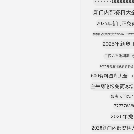
7777778888
新门内部资料大
2025年新门正
何仙姑资料兔费大全与2025天
2025年新
二四六香港期期中
2025年最精准免费资料
600资料图库大全
金牛网论坛免费论坛
曾夫人论坛4
777778
2026年
2026新门内部资料