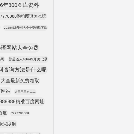
26年800图库资料
77778888跑狗图谜怎么玩
2025精准资料大全免费领取下载
谜语网站大全免费
码网
曾道道人48449开奖记录
资料杳询方法是什么呢
料大全最新免费领取
百度网站
大三巴三肖二二
88888888精准百度网址
8百度
7777788888
百种深度解