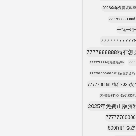
2026全年免费资料
7777888888
一码一特
7777777777
7777888888精准
777
777778888传真是真的吗
7777888888888精准百度安全吗
7777788888精准2025
内部资料100%免费准
2025年免费正版
777777888
600图库免