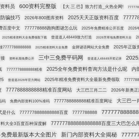
600资料完整版
资料员
【大.三.巴】致力打造_火热全网!
77777
精准防骗技巧
2025天天正版资料百度
7777
2026年800图库资料
免费百度中文
777778888跑狗图谜怎么玩
2025年免费精准公开百度
202
曾道道人48449致力打造
2
2025精准资料大全免费领取下载
2026芳草地免费资料大全
2025年正
接7777788888888
金牌谜语网站大全免费
2025精准资料大全免费
三中三免费平码网
20
衔接
资料长期免费公开
曾道道人48449开奖记录
2025全年免费资料杳询方法是什么呢
内
真
7777778888888精准
25
2025年精准免费资料大全最新免费领取
77777
曾道道2026年官方网站
7777888888888精准百度网站
度
大三巴三肖二二
2026年新奥
大三巴一
7777788888888精准百度网址
正品吗
免费内部资料100%准吗
7777778888
式是什么
7777778888888888百度
7777788888
777777888888888888百度三大巴怎么
8资料大全3百度百种深度解
资料免费最新版本大全图片
新门内部资料大全揭秘
77777