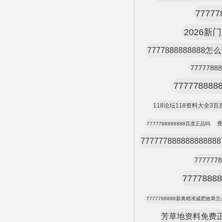
777
2026新
7777888888888
777778
7777788
118论坛118资料大全3百
7777788888888百度正品吗
777777888888888
77777
777788
7777788888新奥精准减肥效果
芳草地资料免费