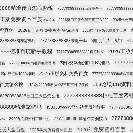
778888精准传真怎么防骗
7777888888888百度安全吗
77778888888
门正版免费资本百度2025
2026新门正版免费百度官方202
2025年免
怎么查真伪
2025新门正版免费资本,警惕虚假
2026新门正版免费资本百度
澳门广八二站1
8888888888防骗技巧
7777888888888来电干嘛
内部
888888精准百度新手教程
2026正
7777788888888888百度结果
77777
内部资料最准100%准吗
度百
7777788888精准防骗靠谱吗
2026正版资料免费百度
免费内部资料100%准吗
7777788888888精准百
118论坛118资
888百度怎么搜
118论坛118资料大全3百度百种深度解
7777888888888精准百度
7888888888888百度三大巴怎么用
8888888精准靠谱吗
493333WWW马头诗背后的故事
7777788
77778
777788888888精准防骗技巧
2026年免费资料百度中文
怎么样
2026年免费资料百度
正版大全百度
2025年天免费资料百度
7