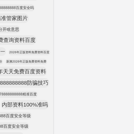
788888888百度安全吗
88精准管家图片
0分开啥意思
免费查询资料百度
度一
2026年正版资料免费资料百度
价
新澳2026年正版免费资料免费
5年天天免费百度资料
8888888888防骗技巧
778888888888精准百度
内部资料100%准吗
88888百度安全等级
8888百度安全等级