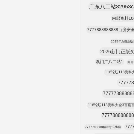
广东八二站82953
内部资料10
7777888888888百度安
2025年免费正
2026新门正版
澳门广八二站1
内部
118论坛118资
7777
777778888
118论坛118资料大全3百度
777788888
77
7777788888精准怎么防骗