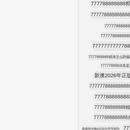
7777888888
7777788888888
777778888
7777788888
77777777777
7777888888精准怎么防骗
777778888传真
新澳2026年
7777778888888
777788888
77778888888
77778888888
7
新奥特今晚9点30分开号有吗