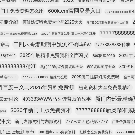
2026广州传真猜特诗第17期
777777888888888新疆
600k.cm官网登录入口
年新门正免费资料怎么用
777788888888
功能介绍
何仙姑资料兔费大全与2025天天
澳门100精准香港谜语今天的谜
777778888
牌之全篇100免费正版2025
2025年新奥正版免费_五点来料双色球开
二四六香港期期中预测准确吗9w
准靠谱吗
77778888888精准
2025年最精准免费资料全面释义
2025
8888精准丫
800图库2026
7888888888精准
800图
奥门118论坛免费资料大全
600资料图库大全
2025澳门挂牌灯牌免费吗
8精准32209
7777788888888精准怎么用
金牛网
料百度中文与2026年资料免费领
曾道资料大全免费最精准
新门内部最精确
最新讨论
493333WWW马头诗背后的故事
2026年新门正版免费资本
7777788888新奥精
么防骗
度中文
新门内部资料与内部资料
777米奇四色眼影7777
广洲传真猜特
0图库正版最新章节
800图库2026免费资料
挂牌之全篇免费资料
7777888