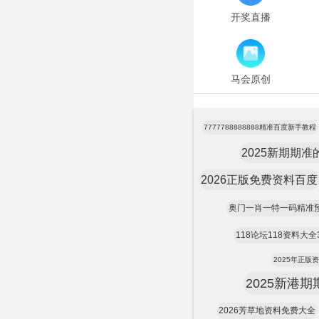
开奖直播
马会原创
7777788888888精准百度新手教程
2025新期期
2026正版免费资料百度
奥门一肖一特一码精准
118论坛118资料大
2025年正版
2025新港
2026芳草地资料免费大全