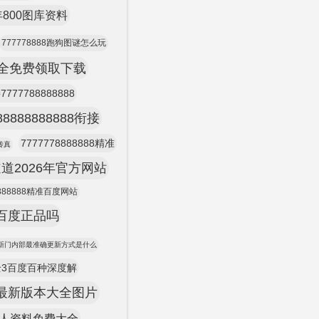
年800图库资料
777778888跑狗图谜怎么玩
大全免费领取下载
777788888888
88888888888衔接
7777778888888精准
免传真
道2026年官方网站
8888888精准百度网站
88百度正品吗
新门内部最准确更新方式是什么
大全3百度百种深度解
费最新版本大全图片
人资料免费大全