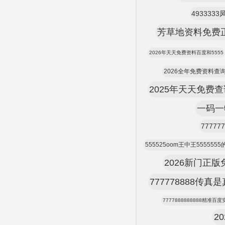
493333
芳草地资料免费
2026年天天免费资料百度和5555
2026全年免费资料查
2025年天天免费
一码一
77777
555525oom王中王55555
2026新门正
777778888传真
7777888888888精准百
2