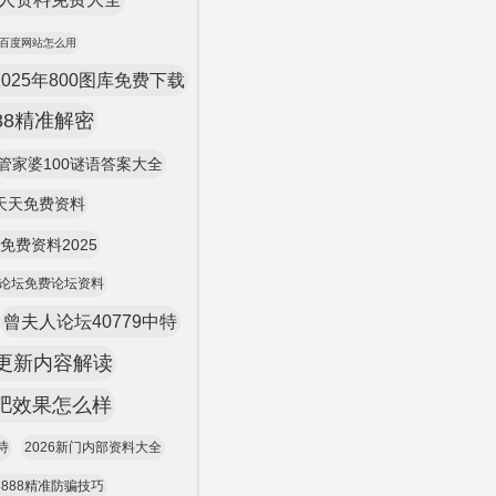
8精准百度网站怎么用
2025年800图库免费下载
8888精准解密
管家婆100谜语答案大全
年天天免费资料
库免费资料2025
论坛免费论坛资料
曾夫人论坛40779中特
更新内容解读
准减肥效果怎么样
诗
2026新门内部资料大全
88888精准防骗技巧