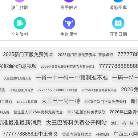
澳门挂牌
高手解迷
港彩图库
全年资料
生肖属性
开奖日期
77777
2025新门正版免费资本
2025新门正版免费资本_警惕虚假
7777788888
准的准确的消息视频
2025年天天免费资料百度官力重点解读
一肖一中一特一中预测准不准
一码一特
大三巴资料免费大全
202
预测
600正版图库免费
777777778888888888精准
2025年精准资料获取渠道
大三巴一尚一特
新
全3百度百
2025年新门正版免费资料
481111横富网
2026年正版
曾道道人2025年资料免费大全
2025正版资料免费获取
资料免费
期期准最准最新消息
大三巴资料免费公开网站
澳门一码一特一
77777788888王中王含义
广西三八网
曾道内部资料大全
49资汛网