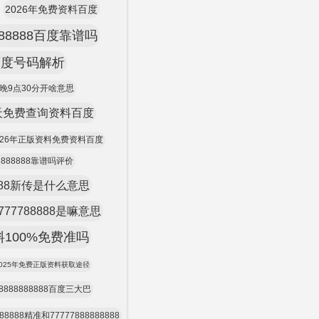
2026年免费资料百度
8888888百度靠谱吗
88百度号码解析
晚9点30分开啥意思
天天免费查询资料百度
026年正版资料免费资料百度
88888888靠谱吗评价
8888新传是什么意思
777788888是嘛意思
100%免费准吗
2025年免费正版资料获取途径
88888888888百度三大巴
888888精准和77777888888888