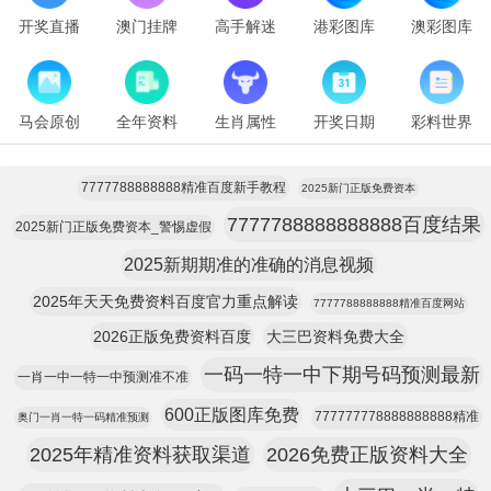
开奖直播
澳门挂牌
高手解迷
港彩图库
澳彩图库
马会原创
全年资料
生肖属性
开奖日期
彩料世界
7777788888888精准百度新手教程
2025新门正版免费资本
7777788888888888百度结果
2025新门正版免费资本_警惕虚假
2025新期期准的准确的消息视频
2025年天天免费资料百度官力重点解读
7777788888888精准百度网站
2026正版免费资料百度
大三巴资料免费大全
一码一特一中下期号码预测最新
一肖一中一特一中预测准不准
600正版图库免费
777777778888888888精准
奥门一肖一特一码精准预测
2025年精准资料获取渠道
2026免费正版资料大全