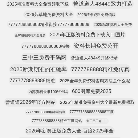
曾道道人48449致力打造
2025精准资料大全免费领取下载
2026芳草地免费资料大全
2025精准资料免费领取
7777788888888精准街接7777788888888
2025精准资料大全免费
2025年正版资料免费下载入口图片
金牌谜语网站大全免费
资料长期免费公开
7777788888888888衔接
三中三免费平码网
曾道道人48449开奖记录
2025新期期准的准确率
7777788888精准免传真
7777778888888精准
2025全年免费资料杳询方法是什么呢
600图库兔费2025
内部资料最准100%准吗
曾道道2026年官方网站
2025年精准免费资料大全最新免费领取
77777788888888888百度
7777788888888精准新传剧
7777888888888精准百度网站
大三巴三肖二二
2026年新奥正版免费大全-百度2025年全