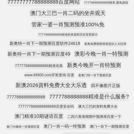
77777777788888888百度网站
77778888888888精准,避免虚假
澳门大三巴一肖二码的坐井观天
管家一婆一肖预测预准100%免
7777888888888精准的来源和历史背景探讨
新奥特一肖下一期预测百度软件24618
新奥免费期期准谁是好人大结局
澳彩今晚一肖一特预测
新奥特一肖下一期预测百度49
新奥今晚开一肖特预测
7777788888888888精准传真
www.49900.com开奖查询-百度
新奥门特一肖下预测百度
新澳2026資料免费大全大乐透
四不像图片正版
7777788888888精准是什么服务?
7777888888888888
777777888888888888百度安全吗
澳大三巴的资料免费大全
澳门精准10期谜语百度
二四六香港期期中预测准百度一下
奥门一肖一码一恃预测
澳门一肖下一期预测百度
奥门今晚特一肖预测百度