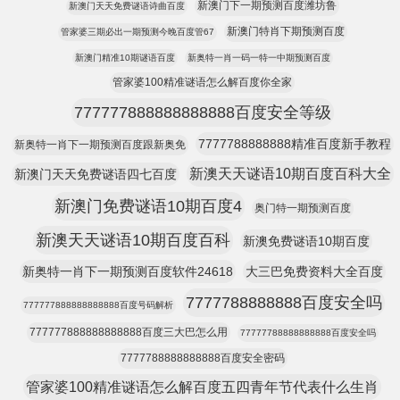
新澳门下一期预测百度潍坊鲁
新澳门天天免费谜语诗曲百度
新澳门特肖下期预测百度
管家婆三期必出一期预测今晚百度管67
新澳门精准10期谜语百度
新奥特一肖一码一特一中期预测百度
管家婆100精准谜语怎么解百度你全家
777777888888888888百度安全等级
7777788888888精准百度新手教程
新奥特一肖下一期预测百度跟新奥免
新澳天天谜语10期百度百科大全
新澳门天天免费谜语四七百度
新澳门免费谜语10期百度4
奥门特一期预测百度
新澳天天谜语10期百度百科
新澳免费谜语10期百度
新奥特一肖下一期预测百度软件24618
大三巴免费资料大全百度
7777788888888百度安全吗
777777888888888888百度号码解析
777777888888888888百度三大巴怎么用
77777788888888888百度安全吗
7777788888888888百度安全密码
管家婆100精准谜语怎么解百度五四青年节代表什么生肖