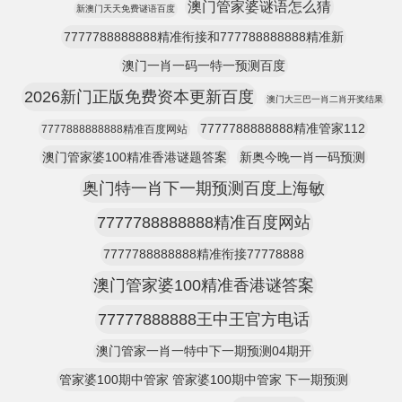
澳门管家婆谜语怎么猜
新澳门天天免费谜语百度
7777788888888精准衔接和777788888888精准新
澳门一肖一码一特一预测百度
2026新门正版免费资本更新百度
澳门大三巴一肖二肖开奖结果
7777788888888精准管家112
7777888888888精准百度网站
澳门管家婆100精准香港谜题答案
新奥今晚一肖一码预测
奥门特一肖下一期预测百度上海敏
7777788888888精准百度网站
7777788888888精准衔接77778888
澳门管家婆100精准香港谜答案
77777888888王中王官方电话
澳门管家一肖一特中下一期预测04期开
管家婆100期中管家 管家婆100期中管家 下一期预测