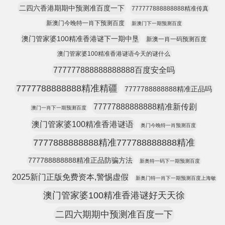
二四六香港期期中预测准百度一下
777777888888888精准传真
新澳门今晚特一肖下预测百度
新澳门下一期预测百度
澳门管家婆100精准香港谜下一期中垦
新澳一肖一码预测百度
澳门管家婆100精准香港谜语今天的谜什么
777777888888888888百度安全吗
7777788888888精准精疆
7777788888888精准正品吗
77777888888888精准新传剧
澳门一肖下一期预测百度
澳门管家婆100精准香港谜语
奥门今晚特一肖预测百度
7777888888888精准777788888888精准
777788888888精准正品防骗方法
新奥特一码下一期预测百度
2025新门正版免费资本,警惕虚假
新奥门特一肖下一期预测百度上海敏
澳门管家婆100精准香港谜好天天徐
二四六期期中预测准百度一下