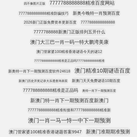
7777788888888精准百度网站
四不像图片正版
新奥今晚特一肖预测百度
7777888888888精准防骗技巧
2026新门正版免费资本更新百度
7777888888888888
7777788888新澳门正版排列五开什么
澳门大三巴一肖一码一特大鹏湾美康
澳门管家婆100精准香港谜语今天的谜12
7777888888888精准是正品吗777788888888精准
澳门精准10期谜语百度
新奥特一肖下一期预测百度软件24618
新澳门天天免费谜语10期百度
新澳门历史开奖记录大乐透查询表双
777788888888精准是正品吗
奥特一肖下一期预测百度
新澳门特一肖下一期预测百度新澳门
7777788888888精准衔接和777788888888精准新
澳门一肖一马一恃一中下一期预测
新澳门准期期准预测
澳门管家婆100精准香港谜题答案9947