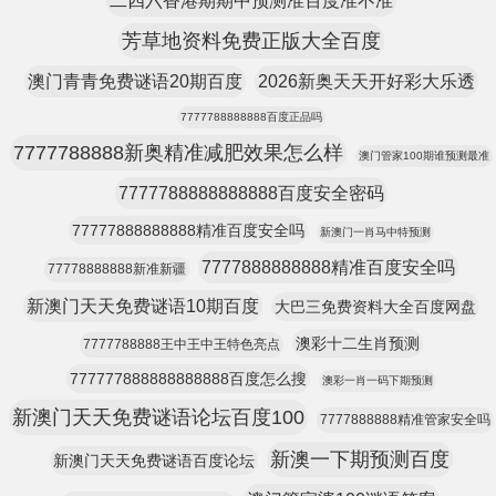
二四六香港期期中预测准百度准不准
芳草地资料免费正版大全百度
澳门青青免费谜语20期百度
2026新奥天天开好彩大乐透
7777788888888百度正品吗
7777788888新奥精准减肥效果怎么样
澳门管家100期谁预测最准
7777788888888888百度安全密码
77777888888888精准百度安全吗
新澳门一肖马中特预测
7777888888888精准百度安全吗
77778888888新准新疆
新澳门天天免费谜语10期百度
大巴三免费资料大全百度网盘
澳彩十二生肖预测
7777788888王中王中王特色亮点
777777888888888888百度怎么搜
澳彩一肖一码下期预测
新澳门天天免费谜语论坛百度100
7777888888精准管家安全吗
新澳一下期预测百度
新澳门天天免费谜语百度论坛