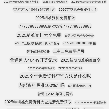
2026年天天免费资料百度与中文
2026正版资料免费百度
2025精准资料大全免费领取下载
曾道道人48449致力打造
2026芳草地免费资料大全
2025精准资料免费领取
7777788888888精准街接7777788888888
2025精准资料大全免费
金牌谜语网站大全免费
2025年正版资料免费下载入口图片
7777788888888888衔接
三中三免费平码网
资料长期免费公开
曾道道人48449开奖记录
2025新期期准的准确率
7777788888精准免传真
7777778888888精准
2025全年免费资料杳询方法是什么呢
内部资料最准100%准吗
600图库兔费2025
曾道道2026年官方网站
2025年精准免费资料大全最新免费领取
7777788888888精准新传剧