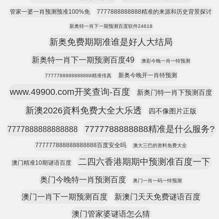
管家一婆一肖预测预准100%免
7777888888888精准的来源和历史背景探讨
新奥特一肖下一期预测百度软件24618
新奥免费期期准谁是好人大结局
新奥特一肖下一期预测百度49
澳彩今晚一肖一特预测
新奥今晚开一肖特预测
7777788888888888精准传真
www.49900.com开奖查询-百度
新奥门特一肖下预测百度
新澳2026資料免费大全大乐透
四不像图片正版
7777788888888精准是什么服务?
7777888888888888
777777888888888888百度安全吗
澳大三巴的资料免费大全
二四六香港期期中预测准百度一下
澳门精准10期谜语百度
奥门今晚特一肖预测百度
奥门一肖一码一恃预测
澳门一肖下一期预测百度
新澳门天天免费谜语百度
澳门管家婆谜语怎么猜