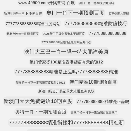
www.49900.com开奖查询-百度
澳门一肖一特今晚预测资料
奥门一肖下一期预测百度
新澳门特一肖下预测百度
四不像图片正版
7777888888888精准防骗技巧
7777788888888精准百度网站
7777888888888888
新奥今晚特一肖预测百度
2026新门正版免费资本更新百度
7777788888新澳门正版排列五开什么
澳门大三巴一肖一码一特大鹏湾美康
澳门管家婆100精准香港谜语今天的谜12
7777888888888精准是正品吗777788888888精准
澳门精准10期谜语百度
新奥特一肖下一期预测百度软件24618
新澳门历史开奖记录大乐透查询表双
新澳门天天免费谜语10期百度
777788888888精准是正品吗
奥特一肖下一期预测百度
新澳门特一肖下一期预测百度新澳门
7777788888888精准衔接和777788888888精准新