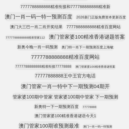
7777788888888精准衔接和777788888888精准新
澳门一肖一码一特一预测百度
2026新门正版免费资本更新百度
澳门大三巴一肖二肖开奖结果
7777888888888精准百度网站
澳门管家婆100精准香港谜题答案
7777788888888精准管家112
新奥今晚一肖一码预测
奥门特一肖下一期预测百度上海敏
7777788888888精准百度网站
7777788888888精准衔接77778888
澳门管家婆100精准香港谜答案
77777888888王中王官方电话
澳门管家一肖一特中下一期预测04期开
管家婆100期中管家 管家婆100期中管家 下一期预测
新奥特一下一期预测百度
77778888
澳门管家婆100精准香港谜语今天1
澳门管家100期谁预测最准
澳门一肖一码一恃预测