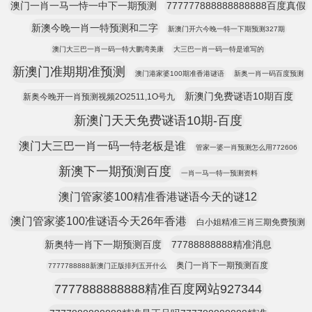
澳门一肖一马一恃一中下一期预测
777777888888888888百度真假
新澳今晚一肖一特预测和二字
新澳门开六今晚一特一下期预测327期
澳门大三巴一肖一码一特大鹏湾美康
大三巴一肖一码一特是谁写的
新澳门准期期准预测
澳门港家婆100期准香港谜语
新奥一肖一码百度预测
新澳门免费谜语10期百度
新奥今晚开一肖预测视频2O2511,1O号九
新澳门天天免费谜语10期-百度
澳门大三巴一肖一码一特老板是谁
管家一婆一肖预测怎么用772606
新澳下一期预测百度
一肖一马一特一预测资料
澳门管家婆100精准香港谜语今天的谜12
澳门管家婆100准谜语今天26年香港
白小姐精准三肖三期免费预测
新奥特一肖下一期预测百度
77788888888精准消息
奥门一肖下一期预测百度
7777788888新澳门正版排列五开什么
7777888888888精准百度网站927344