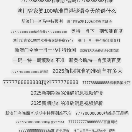
7777888888888精准是正品吗777788888888精准
澳门管家婆100精准香港谜语今天的谜什么
新澳门一肖马中特预测
澳门管家婆100精准香港谜语
奥特一肖下一期预测百度
7777788888888精准街接777778888888
澳门管家婆100精准香港谜题答案9947
澳门一肖一特今晚预测资料
新澳门今晚一肖一马中特预测
新澳门天天免费谜语10期百度
一码一特一期预测准不准
新奥今晚特一肖预测百度
2025新期期准的准确率有多大
7777788888888888靠谱吗
7777788888888精准777778888
7777888888888精准防骗技巧
2025新期期准的准确消息视频解读
2025新期期准的准确消息视频解析
新澳门今晚四肖期期中特预测准不准
777788888888精准是正品吗
77777777788888888百度网站
777777888888888888百度927344
77778888888888精准,避免虚假
澳门大三巴一肖二码的坐井观天