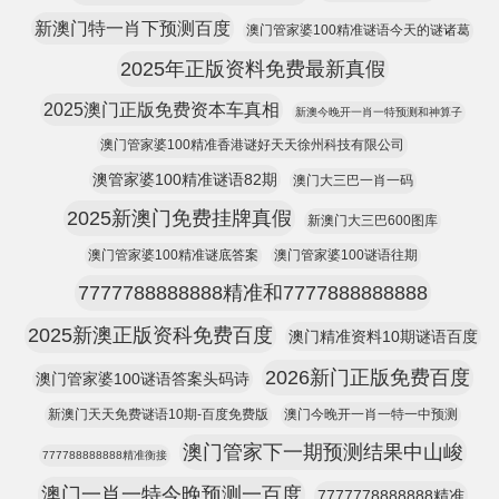
新澳门特一肖下预测百度
澳门管家婆100精准谜语今天的谜诸葛
2025年正版资料免费最新真假
2025澳门正版免费资本车真相
新澳今晚开一肖一特预测和神算子
澳门管家婆100精准香港谜好天天徐州科技有限公司
澳管家婆100精准谜语82期
澳门大三巴一肖一码
2025新澳门免费挂牌真假
新澳门大三巴600图库
澳门管家婆100精准谜底答案
澳门管家婆100谜语往期
7777788888888精准和7777888888888
2025新澳正版资科免费百度
澳门精准资料10期谜语百度
2026新门正版免费百度
澳门管家婆100谜语答案头码诗
新澳门天天免费谜语10期-百度免费版
澳门今晚开一肖一特一中预测
澳门管家下一期预测结果中山峻
777788888888精准衡接
澳门一肖一特今晚预测一百度
7777778888888精准