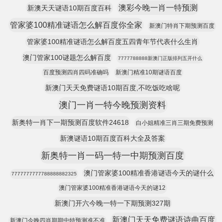
澳彩今晚一肖一特预测
新澳天天谜语10期百度百科
管家婆100精准谜语怎么解百度你全家
新澳门特肖下期预测百度
管家婆100精准谜语怎么解百度五四青年节代表什么生肖
澳门管家100谜题怎么解百度
7777788888新澳门正版排列五开什么
百度预测四肖四码准确吗
新澳门精准10期谜语百度
新澳门天天免费谜语10期百度,不吃饭吃啥呢
澳门一肖一特今晚预测资料
新奥特一肖下一期预测百度软件24618
白小姐精准三肖三期免费预测
新澳谜语10期百度百科大全及答案
新奥特一肖一码一特一中期预测百度
澳门管家婆100精准香港谜语今天的谜什么
7777777777788888882325
澳门管家婆100精准香港谜语今天的谜12
新澳门开六今晚一特一下期预测327期
新澳门天天免费谜语诗曲百度
新澳门今晚四肖期期中特预测准不准