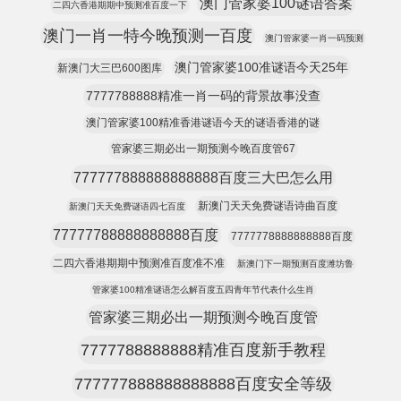
澳门管家婆100谜语答案
二四六香港期期中预测准百度一下
澳门一肖一特今晚预测一百度
澳门管家婆一肖一码预测
澳门管家婆100准谜语今天25年
新澳门大三巴600图库
7777788888精准一肖一码的背景故事没查
澳门管家婆100精准香港谜语今天的谜语香港的谜
管家婆三期必出一期预测今晚百度管67
777777888888888888百度三大巴怎么用
新澳门天天免费谜语诗曲百度
新澳门天天免费谜语四七百度
77777788888888888百度
7777778888888888百度
二四六香港期期中预测准百度准不准
新澳门下一期预测百度潍坊鲁
管家婆100精准谜语怎么解百度五四青年节代表什么生肖
管家婆三期必出一期预测今晚百度管
7777788888888精准百度新手教程
777777888888888888百度安全等级