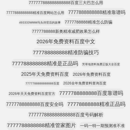
777777888888888888百度三大巴怎么用
7777888888888精准靠谱吗
7777888888888精准百度网站怎么用
7777788888精准怎么防骗
493333WWW马头诗背后的故事
7777788888新奥精准减肥效果怎么样
2026年免费资料百度中文
777788888888精准防骗技巧
777788888888精准是正品吗
芳草地资料免费正版大全百度
2025年天免费资料百度
2026年免费资料百度
2026全年免费资料查询百度
7777788888888888百度
7777788888888百度靠谱吗
2026年天天免费资料百度官方
77778888888精准正品吗
7777788888888百度安全吗
777777888888888888百度号码解析
7777788888888精准管家图片
一码一特一期预测准不准