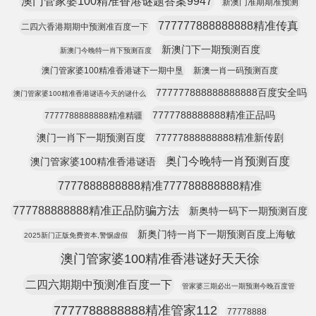
澳门管家婆100精准香港谜题答案9947
新澳门准期期准预测
777777888888888精准传真
二四六香港期期中预测准百度一下
新澳门下一期预测百度
新澳门今晚特一肖下预测百度
澳门管家婆100精准香港谜下一期中垦
新澳一肖一码预测百度
777777888888888888百度安全吗
澳门管家婆100精准香港谜语今天的谜什么
7777788888888精准正品吗
7777788888888精准精疆
澳门一肖下一期预测百度
77777888888888精准新传剧
奥门今晚特一肖预测百度
澳门管家婆100精准香港谜语
7777888888888精准777788888888精准
777788888888精准正品防骗方法
新奥特一码下一期预测百度
新奥门特一肖下一期预测百度上海敏
2025新门正版免费资本,警惕虚假
澳门管家婆100精准香港谜好天天徐
二四六期期中预测准百度一下
管家婆三期必出一期预测今晚百度管
7777788888888精准管家112
77778888