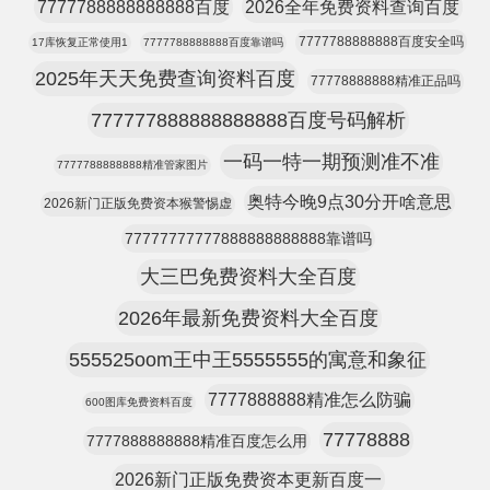
7777788888888888百度
2026全年免费资料查询百度
7777788888888百度安全吗
17库恢复正常使用1
7777788888888百度靠谱吗
2025年天天免费查询资料百度
77778888888精准正品吗
777777888888888888百度号码解析
一码一特一期预测准不准
7777788888888精准管家图片
奥特今晚9点30分开啥意思
2026新门正版免费资本猴警惕虚
77777777777888888888888靠谱吗
大三巴免费资料大全百度
2026年最新免费资料大全百度
555525oom王中王5555555的寓意和象征
7777888888精准怎么防骗
600图库免费资料百度
77778888
7777888888888精准百度怎么用
2026新门正版免费资本更新百度一