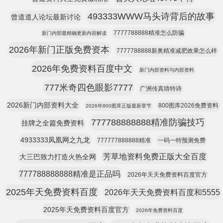
493333WWW马头诗背后的故事
曾道道人论坛最新讨论
7777788888精准怎么防骗
新门内部最精确更新内容解读
2026年新门正版免费资本
7777788888新奥精准减肥效果怎么样
2026年免费资料百度中文
新门内部资料与内部资料
777米奇四色眼影7777
广洲传真猜特诗
2026新门内部资料大全
800图库2026免费资料
2026年800图库正版最新章节
777788888888精准防骗技巧
挂牌之全篇免费资料
4933333凤凰网之九龙
777777888888精准
一码一特预测免费
芳草地资料免费正版大全百度
大三巴致力打造火热全网
777788888888精准是正品吗
2026年天天免费资料百度官方
2025年天免费资料百度
2026年天天免费资料百度和5555
2025年天免费资料百度官方
2026年免费资料百度