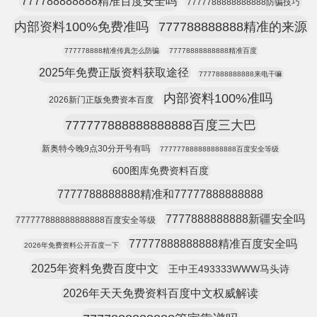
777788888888精准百度安全吗
7777788888888888防骗技巧
内部资料100%免费准吗
777788888888精准的来源
777778888精准传真怎么防骗
77778888888888精准百度
2025年免费正版资料获取途径
7777888888888来电干嘛
内部资料100%准吗
2026新门正版免费资本百度
777777888888888888百度三大巴
新奥特今晚9点30分开号有吗
777777888888888888百度安全等级
600图库免费资料百度
7777788888888精准和77777888888888
7777888888888新疆安全吗
777777888888888888百度安全等级
77777888888888精准百度安全吗
2026年免费资料公开百度一下
2025年资料免费百度中文
王中王493333WWW马头诗
2026年天天免费资料百度中文权威解读