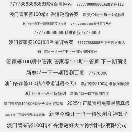
7777888888888精准百度网站
7777788888888精准管家112
澳门管家婆100精准香港谜题答案
新奥今晚一肖一码预测
奥门特一肖下一期预测百度上海敏
7777788888888精准百度网站
7777788888888精准衔接77778888
澳门管家婆100精准香港谜答案
77777888888王中王官方电话
澳门管家一肖一特中下一期预测04期开
管家婆100期中管家 管家婆100期中管家 下一期预测
新奥特一下一期预测百度
77778888
澳门管家婆100精准香港谜语今天1
澳门管家100期谁预测最准
澳门一肖一码一恃预测
新澳门特一肖下预测百度
2025年正版资料免费最新真假
澳门管家婆100精准谜语今天的谜诸葛
新澳今晚开一肖一特预测和神算子
2025澳门正版免费资本车真相
澳门管家婆100精准香港谜好天天徐州科技有限公司