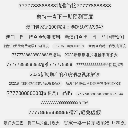
7777788888888精准街接777778888888
奥特一肖下一期预测百度
澳门管家婆100精准香港谜题答案9947
澳门一肖一特今晚预测资料
新澳门今晚一肖一马中特预测
新澳门天天免费谜语10期百度
新奥今晚特一肖预测百度
一码一特一期预测准不准
7777788888888888靠谱吗
2025新期期准的准确率有多大
7777788888888精准777778888
7777888888888精准防骗技巧
2025新期期准的准确消息视频解读
2025新期期准的准确消息视频解析
新澳门今晚四肖期期中特预测准不准
777788888888精准是正品吗
777777888888888888百度927344
77777777788888888百度网站
77778888888888精准,避免虚假
管家一婆一肖预测预准100%免
澳门大三巴一肖二码的坐井观天