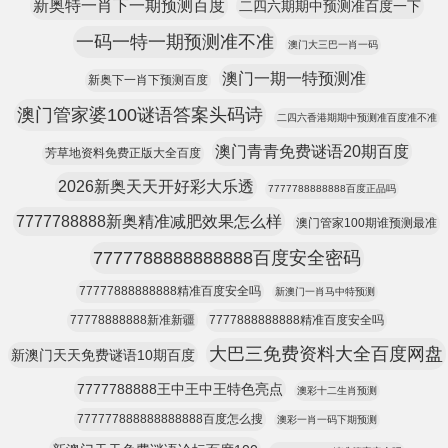
新奥特一肖下一期预测百度
二四六期期中预测准百度一下
一码一特一期预测准不准
澳门大三巴一肖一码
澳门一期一特预测准
新奥下一肖下预测百度
澳门管家婆100谜语答案头码诗
二四六香港期期中预测准百度准不准
澳门青青免费谜语20期百度
芳草地资料免费正版大全百度
2026新奥天天开好彩大乐透
7777788888888百度正品吗
7777788888新奥精准减肥效果怎么样
澳门管家100期谁预测最准
7777788888888888百度安全密码
77777888888888精准百度安全吗
新澳门一肖马中特预测
77778888888新准新疆
7777888888888精准百度安全吗
大巴三免费资料大全百度网盘
新澳门天天免费谜语10期百度
7777788888王中王中王特色亮点
澳彩十二生肖预测
777777888888888888百度怎么搜
澳彩一肖一码下期预测