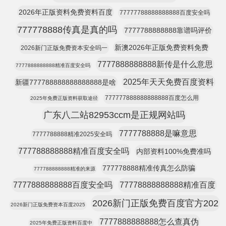
2026年正版资料免费资料百度
77777788888888888百度安全吗
777778888传真是真的吗
7777788888888靠谱吗评价
新澳2026年正版免费资料免费
2026新门正版免费资本安全吗一
7777888888888新传是什么意思
7777888888888精准百度安全吗
2025年天天免费百度资料
新疆777788888888888888是啥
777777888888888888百度怎么用
2025年免费正版资料获取途径
广东八二站82953ccm是正规网站吗
7777788888是嘛意思
7777788888精准2025安全吗
777788888888精准百度安全吗
内部资料100%免费准吗
777778888精准传真怎么防骗
777788888888精准的来源
7777888888888百度安全吗
77778888888888精准百度
2026新门正版免费百度官方202
2026新门正版免费资本百度2025
7777888888888怎么查真伪
2025年免费正版资料百度中