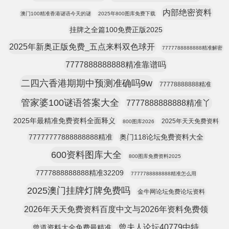
内部绝密资料
澳门100精准香港谜语今天的谜
2025年800图库免费下载
挂牌之全篇100免费正版2025
2025年新奥正版免费_五点来料双色球开
7777788888888精准解密
7777888888888精准靠谱吗
二四六香港期期中预测准确吗9w
77778888888精准
管家婆100谜语答案大全
7777888888888精准丫
2025年最精准免费资料全面释义
2025年天天免费资料
800图库2026
77777777888888888精准
奥门118论坛免费资料大全
600资料图库大全
800图库免费资料2025
7777888888888精准32209
7777788888888精准怎么用
2025澳门挂牌灯牌免费吗
金牛网论坛免费论坛资料
2026年天天免费资料百度中文与2026年资料免费领
曾夫人论坛40779中特
曾道资料大全免费最精准