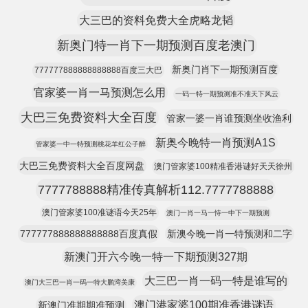
大三巴的资料免费大全虎略龙韬
新奥门特一肖下一期预测百度老澳门
新奥门肖下一期预测百度
777777888888888888百度三大巴
官家婆一肖一马预测怎么用
一码一特一期预测准不准天下风云
大巴三免费资料大全百度
管家一婆一肖谁预测坐收渔利
新奥今晚特一肖预测A1S
管家婆一中一特预测桃花羊红公子醉
大巴三免费资料大全百度网盘
澳门管家婆100精准香港谜好天天徐州
7777788888精准传真解析112.7777788888
澳门管家婆100准谜语今天25年
澳门一肖一马一恃一中下一期预测
777777888888888888百度真假
新澳今晚一肖一特预测和二字
新澳门开六今晚一特一下期预测327期
大三巴一肖一码一特是谁写的
澳门大三巴一肖一码一特大鹏湾美康
澳门港家婆100期准香港谜语
新澳门准期期准预测