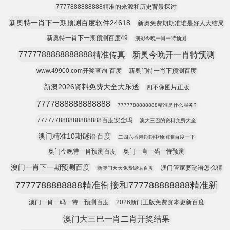
7777888888888精准的来源和历史背景探讨
新奥特一肖下一期预测百度软件24618
新奥免费期期准谁是好人大结局
新奥特一肖下一期预测百度49
澳彩今晚一肖一特预测
7777788888888888精准传真
新奥今晚开一肖特预测
www.49900.com开奖查询-百度
新奥门特一肖下预测百度
新澳2026資料免费大全大乐透
四不像图片正版
7777888888888888
7777788888888精准是什么服务?
777777888888888888百度安全吗
澳大三巴的资料免费大全
澳门精准10期谜语百度
二四六香港期期中预测准百度一下
奥门今晚特一肖预测百度
奥门一肖一码一恃预测
澳门一肖下一期预测百度
澳门管家婆谜语怎么猜
新澳门天天免费谜语百度
7777788888888精准衔接和777788888888精准新
澳门一肖一码一特一预测百度
2026新门正版免费资本更新百度
澳门大三巴一肖二肖开奖结果