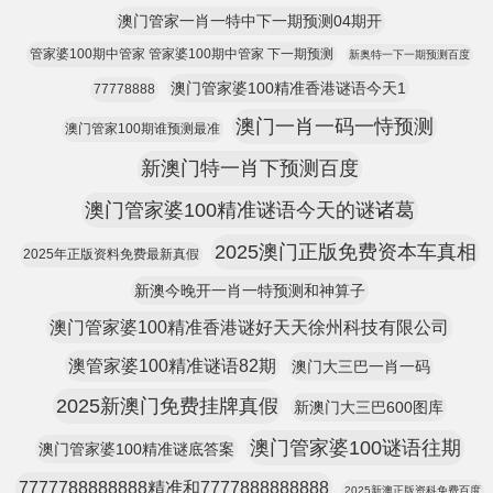
澳门管家一肖一特中下一期预测04期开
管家婆100期中管家 管家婆100期中管家 下一期预测
新奥特一下一期预测百度
澳门管家婆100精准香港谜语今天1
77778888
澳门一肖一码一恃预测
澳门管家100期谁预测最准
新澳门特一肖下预测百度
澳门管家婆100精准谜语今天的谜诸葛
2025澳门正版免费资本车真相
2025年正版资料免费最新真假
新澳今晚开一肖一特预测和神算子
澳门管家婆100精准香港谜好天天徐州科技有限公司
澳管家婆100精准谜语82期
澳门大三巴一肖一码
2025新澳门免费挂牌真假
新澳门大三巴600图库
澳门管家婆100谜语往期
澳门管家婆100精准谜底答案
7777788888888精准和7777888888888
2025新澳正版资科免费百度