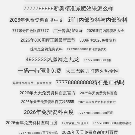
7777788888新奥精准减肥效果怎么样
新门内部资料与内部资料
2026年免费资料百度中文
广洲传真猜特诗
777米奇四色眼影7777
2026新门内部资料大全
2026年800图库正版最新章节
800图库2026免费资料
挂牌之全篇免费资料
777788888888精准防骗技巧
4933333凤凰网之九龙
777777888888精准
一码一特预测免费
大三巴致力打造火热全网
777788888888精准是正品吗
芳草地资料免费正版大全百度
2026年天天免费资料百度官方
2025年天免费资料百度
2026年天天免费资料百度和5555
2025年天免费资料百度官方
2026年免费资料百度
7777788888888888百度
2026全年免费资料查询百度
17库恢复正常使用1
7777788888888百度靠谱吗
2025年天天免费查询资料百度
7777788888888百度安全吗