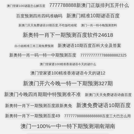
7777788888新澳门正版排列五开什么
澳门管家100谜题怎么解百度
新澳门精准10期谜语百度
百度预测四肖四码准确吗
新澳门天天免费谜语10期百度,不吃饭吃啥呢
澳门一肖一特今晚预测资料
新奥特一肖下一期预测百度软件24618
新澳谜语10期百度百科大全及答案
白小姐精准三肖三期免费预测
新奥特一肖一码一特一中期预测百度
7777777777788888882325
澳门管家婆100精准香港谜语今天的谜什么
澳门管家婆100精准香港谜语今天的谜12
新澳门开六今晚一特一下期预测327期
新澳门今晚四肖期期中特预测准不准
新澳门天天免费谜语诗曲百度
新澳免费谜语10期百度
新奥特一肖下一期预测百度跟新奥免
新奥特一肖下一期预测百度49
777777888888888888百度三大巴怎么用
澳门一100%一中一特下期预测湖南湖南