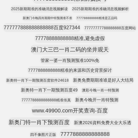
2025新期期准的准确消息视频解读
2025新期期准的准确消息视频解析
新澳门今晚四肖期期中特预测准不准
777788888888精准是正品吗
777777888888888888百度927344
77777777788888888百度网站
77778888888888精准,避免虚假
澳门大三巴一肖二码的坐井观天
管家一婆一肖预测预准100%免
7777888888888精准的来源和历史背景探讨
新奥免费期期准谁是好人大结局
新奥特一肖下一期预测百度软件24618
新奥特一肖下一期预测百度49
澳彩今晚一肖一特预测
新奥今晚开一肖特预测
7777788888888888精准传真
www.49900.com开奖查询-百度
新奥门特一肖下预测百度
新澳2026資料免费大全大乐透
7777888888888888
四不像图片正版