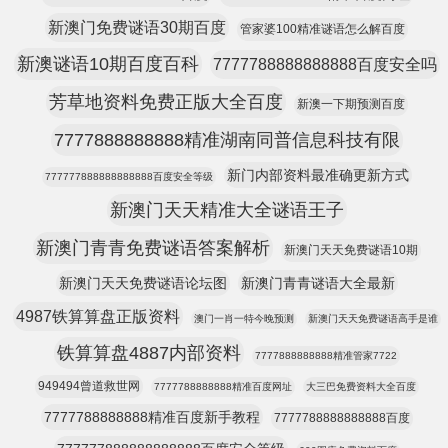
新澳门免费谜语30期百度
管家婆100精准谜语怎么解百度
新澳谜语10期百度百科
7777788888888888百度安全吗
芳草地资料免费正版大全百度
新澳一下期预测百度
7777888888888精准湖南同普信息科技有限
新门内部资料最准确更新方式
777777888888888888百度安全等级
新澳门天天精准大全谜语王子
新澳门青青免费谜语答案解析
新澳门天天免费谜语10期
新澳门天天免费谜语论坛图
新澳门青青谜语大全最新
4987铁算算盘正版资料
澳门一肖一特今晚预测
新澳门天天免费谜语高手是谁
铁算算盘4887内部资料
7777888888888精准管家7722
949494曾道救世网
7777788888888精准百度网址
大三巴免费资料大全百度
7777788888888精准百度新手教程
7777788888888888百度