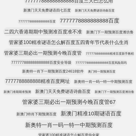
777777888888888888百度三大巴怎么用
新澳门天天免费谜语四七百度
新澳门天天免费谜语诗曲百度
7777778888888888百度
77777788888888888百度
二四六香港期期中预测准百度准不准
新澳门下一期预测百度潍坊鲁
管家婆100精准谜语怎么解百度五四青年节代表什么生肖
管家婆三期必出一期预测今晚百度管
7777788888888精准百度新手教程
777777888888888888百度安全等级
777777888888888888百度风险高吗
新奥特一肖下一期预测百度24618软件
奥门特一期预测百度
7777788888888精准百度网址
新奥特一肖一码一特一中期预测百度
新澳门天天免费谜语诗曲百度
新澳门准期期准预测
新澳门下一期预测百度潍坊鲁
管家婆三期必出一期预测今晚百度管67
新澳门精准10期谜语百度
新澳门特肖下期预测百度
新奥特一肖一码一特一中期预测百度
管家婆100精准谜语怎么解百度你全家