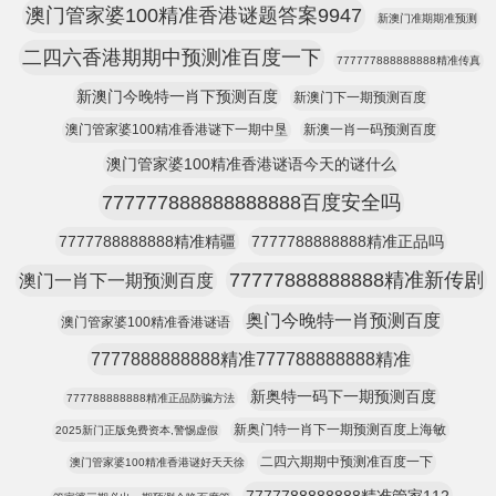
澳门管家婆100精准香港谜题答案9947
新澳门准期期准预测
二四六香港期期中预测准百度一下
777777888888888精准传真
新澳门今晚特一肖下预测百度
新澳门下一期预测百度
澳门管家婆100精准香港谜下一期中垦
新澳一肖一码预测百度
澳门管家婆100精准香港谜语今天的谜什么
777777888888888888百度安全吗
7777788888888精准精疆
7777788888888精准正品吗
77777888888888精准新传剧
澳门一肖下一期预测百度
奥门今晚特一肖预测百度
澳门管家婆100精准香港谜语
7777888888888精准777788888888精准
新奥特一码下一期预测百度
777788888888精准正品防骗方法
新奥门特一肖下一期预测百度上海敏
2025新门正版免费资本,警惕虚假
二四六期期中预测准百度一下
澳门管家婆100精准香港谜好天天徐