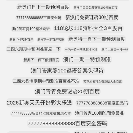
新奥门肖下一期预测百度
新澳门天天免费谜语100期在百度
新澳门免费谜语30期百度
7777888888888百度安全吗
118论坛118资料大全3百度百
澳门管家婆100精准谜语
新奥特一肖下一期预测百度
新奥门特预测百度
新澳下一期百度预测
二四六期期中预测准百度一下
一码一特一期预测准不准
澳门大三巴一肖一码
澳门一期一特预测准
新奥下一肖下预测百度
澳门管家婆100谜语答案头码诗
二四六香港期期中预测准百度准不准
芳草地资料免费正版大全百度
澳门青青免费谜语20期百度
2026新奥天天开好彩大乐透
7777788888888百度正品吗
澳门管家100期谁预测最准
7777788888新奥精准减肥效果怎么样
7777788888888888百度安全密码