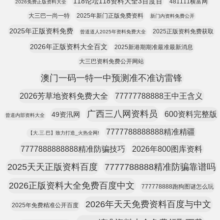
118论坛118资料大全3百度百
481111横富网
2026免费正版资料大全
大三巴一尚一特
2025年新门正版免费资料
新门内资料免费公开
2025年正版资料免费
2025正版资料免费获取
曾道道人2025年资料免费大全
2026年正版资料大全百文
2025新港期期准最准最新消息
大三巴资料免费公开网站
澳门一码一特一中预测准不准访雷锋
2026芳草地资料免费大全
77777788888王中王含义
广西三八网资料员
600资料完整版
49资汛网
曾道内部资料大全
7777788888888精准精疆
【大.三.巴】致力打造_火热全网!
7777888888888精准防骗技巧
2026年800图库资料
2025天天正版资料百度
7777788888精准防骗靠谱吗
2026正版资料大全免费百度中文
777778888跑狗图谜怎么玩
2026年天天免费资料百度与中文
2025年免费精准公开百度