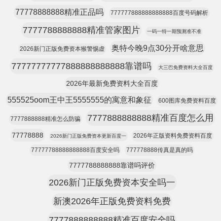
77778888888精准正品吗
777777888888888888百度号码解析
7777788888888精准管家图片
一码一特一期预测准不准
奥特今晚9点30分开啥意思
2026新门正版免费资本猴警惕虚
77777777777888888888888靠谱吗
大三巴免费资料大全百度
2026年最新免费资料大全百度
555525oom王中王5555555的寓意和象征
600图库免费资料百度
7777888888888精准百度怎么用
7777888888精准怎么防骗
77778888
2026年正版资料免费资料百度
2026新门正版免费资本更新百度一
77777788888888888百度安全吗
777778888传真是真的吗
7777788888888靠谱吗评价
2026新门正版免费资本安全吗一
新澳2026年正版免费资料免费
7777888888888精准百度安全吗