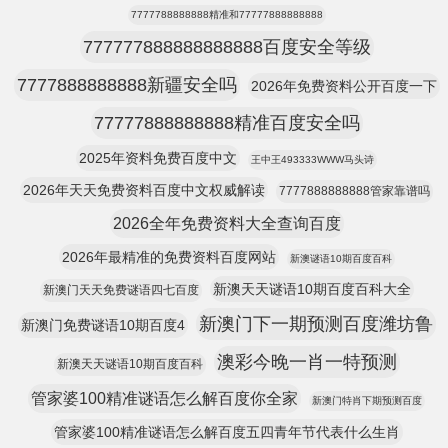
7777788888888精准和77777888888888
777777888888888888百度安全等级
7777888888888新疆安全吗
2026年免费资料公开百度一下
77777888888888精准百度安全吗
2025年资料免费百度中文
王中王493333WWW马头诗
2026年天天免费资料百度中文权威解读
7777888888888管家靠谱吗
2026全年免费资料大全查询百度
2026年最精准的免费资料百度网站
新澳谜语10期百度百科
新澳天天谜语10期百度百科大全
新澳门天天免费谜语四七百度
新澳门下一期预测百度潍坊鲁
新澳门免费谜语10期百度4
澳彩今晚一肖一特预测
新澳天天谜语10期百度百科
管家婆100精准谜语怎么解百度你全家
新澳门特肖下期预测百度
管家婆100精准谜语怎么解百度五四青年节代表什么生肖