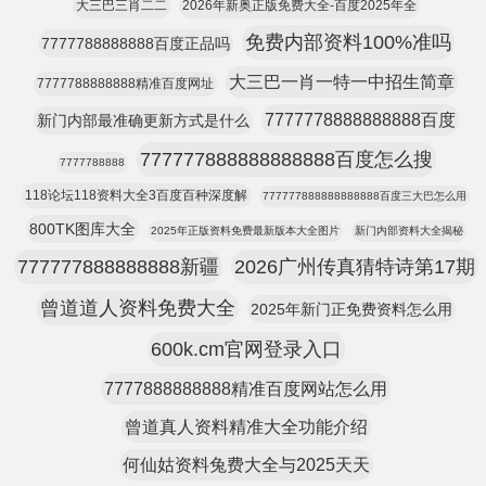
大三巴三肖二二
2026年新奥正版免费大全-百度2025年全
免费内部资料100%准吗
7777788888888百度正品吗
大三巴一肖一特一中招生简章
7777788888888精准百度网址
7777778888888888百度
新门内部最准确更新方式是什么
777777888888888888百度怎么搜
7777788888
118论坛118资料大全3百度百种深度解
777777888888888888百度三大巴怎么用
800TK图库大全
2025年正版资料免费最新版本大全图片
新门内部资料大全揭秘
777777888888888新疆
2026广州传真猜特诗第17期
曾道道人资料免费大全
2025年新门正免费资料怎么用
600k.cm官网登录入口
7777888888888精准百度网站怎么用
曾道真人资料精准大全功能介绍
何仙姑资料兔费大全与2025天天