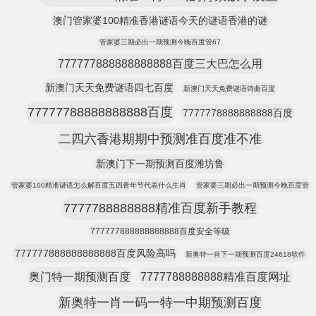
澳门管家婆100精准香港谜语今天的谜语香港的谜
管家婆三期必出一期预测今晚百度管67
777777888888888888百度三大巴怎么用
新澳门天天免费谜语四七百度
新澳门天天免费谜语诗曲百度
77777788888888888百度
7777778888888888百度
二四六香港期期中预测准百度准不准
新澳门下一期预测百度潍坊鲁
管家婆100精准谜语怎么解百度五四青年节代表什么生肖
管家婆三期必出一期预测今晚百度管
7777788888888精准百度新手教程
777777888888888888百度安全等级
777777888888888888百度风险高吗
新奥特一肖下一期预测百度24618软件
奥门特一期预测百度
7777788888888精准百度网址
新奥特一肖一码一特一中期预测百度