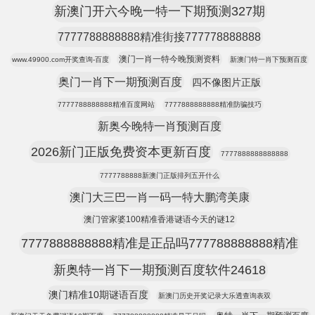
新澳门开六今晚一特一下期预测327期
7777788888888精准街接777778888888
澳门一肖一特今晚预测资料
www.49900.com开奖查询-百度
新澳门特一肖下预测百度
奥门一肖下一期预测百度
四不像图片正版
7777788888888精准百度网站
7777888888888精准防骗技巧
新奥今晚特一肖预测百度
2026新门正版免费资本更新百度
7777888888888888
7777788888新澳门正版排列五开什么
澳门大三巴一肖一码一特大鹏湾美康
澳门管家婆100精准香港谜语今天的谜12
7777888888888精准是正品吗777788888888精准
新奥特一肖下一期预测百度软件24618
澳门精准10期谜语百度
新澳门历史开奖记录大乐透查询表双