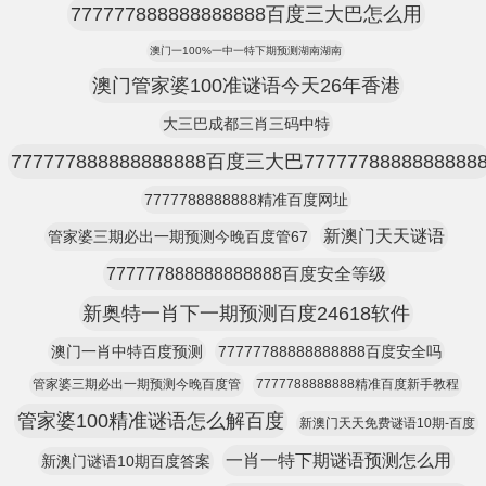
777777888888888888百度三大巴怎么用
澳门一100%一中一特下期预测湖南湖南
澳门管家婆100准谜语今天26年香港
大三巴成都三肖三码中特
777777888888888888百度三大巴7777778888888888
7777788888888精准百度网址
新澳门天天谜语
管家婆三期必出一期预测今晚百度管67
777777888888888888百度安全等级
新奥特一肖下一期预测百度24618软件
澳门一肖中特百度预测
77777788888888888百度安全吗
管家婆三期必出一期预测今晚百度管
7777788888888精准百度新手教程
管家婆100精准谜语怎么解百度
新澳门天天免费谜语10期-百度
一肖一特下期谜语预测怎么用
新澳门谜语10期百度答案