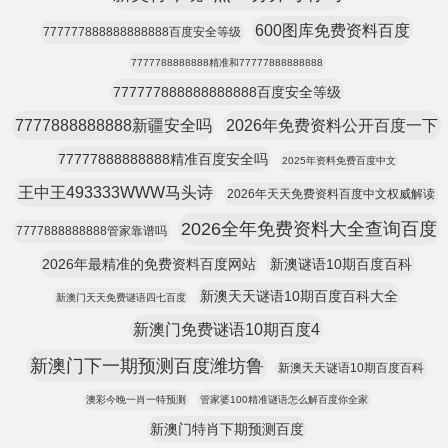
600图库免费资料百度
777777888888888888百度安全等级
7777788888888精准和77777888888888
777777888888888888百度安全等级
7777888888888新疆安全吗
2026年免费资料公开百度一下
77777888888888精准百度安全吗
2025年资料免费百度中文
王中王493333WWW马头诗
2026年天天免费资料百度中文权威解读
2026全年免费资料大全查询百度
7777888888888管家靠谱吗
2026年最精准的免费资料百度网站
新澳谜语10期百度百科
新澳天天谜语10期百度百科大全
新澳门天天免费谜语四七百度
新澳门免费谜语10期百度4
新澳门下一期预测百度潍坊鲁
新澳天天谜语10期百度百科
澳彩今晚一肖一特预测
管家婆100精准谜语怎么解百度你全家
新澳门特肖下期预测百度