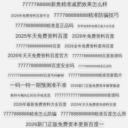
7777788888新奥精准减肥效果怎么样
777788888888精准防骗技巧
2026年免费资料百度中文
777788888888精准是正品吗
芳草地资料免费正版大全百度
2025年天免费资料百度
2026年免费资料百度
7777788888888888百度
2026全年免费资料查询百度
2026年天天免费资料百度官方
7777788888888百度靠谱吗
7777788888888百度安全吗
77778888888精准正品吗
7777788888888精准管家图片
777777888888888888百度号码解析
一码一特一期预测准不准
2026新门正版免费资本猴警惕虚
77777777777888888888888靠谱吗
奥特今晚9点30分开啥意思
2026年最新免费资料大全百度
2025年天天免费查询资料百度
7777888888精准怎么防骗
7777888888888精准百度怎么用
2026新门正版免费资本更新百度一