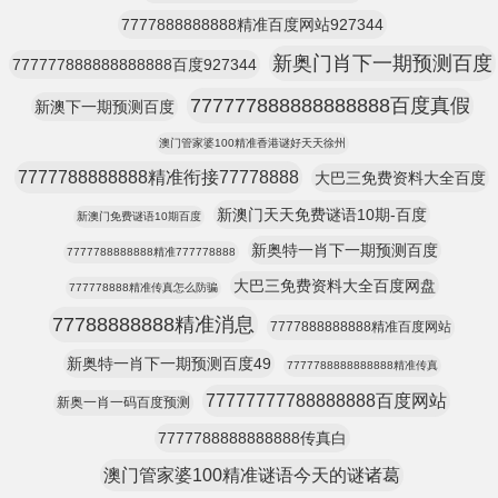
7777888888888精准百度网站927344
新奥门肖下一期预测百度
777777888888888888百度927344
777777888888888888百度真假
新澳下一期预测百度
澳门管家婆100精准香港谜好天天徐州
7777788888888精准衔接77778888
大巴三免费资料大全百度
新澳门天天免费谜语10期-百度
新澳门免费谜语10期百度
新奥特一肖下一期预测百度
7777788888888精准777778888
大巴三免费资料大全百度网盘
777778888精准传真怎么防骗
77788888888精准消息
7777888888888精准百度网站
新奥特一肖下一期预测百度49
7777788888888888精准传真
77777777788888888百度网站
新奥一肖一码百度预测
7777788888888888传真白
澳门管家婆100精准谜语今天的谜诸葛