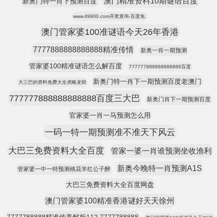
澳门精准资料10期谜语百度
新奥门特一肖下预测百度
www.49900.com开奖查询-百度免.
澳门管家婆100准谜语今天26年香港
7777888888888888精准传情
新奥一肖一期预测
管家婆100精准谜语怎么解百度
777777888888888888百度
新奥门特一肖下一期预测百度老澳门
大三巴的资料免费大全虎略龙韬
777777888888888888百度三大巴
新奥门肖下一期预测百度
官家婆一肖一马预测怎么用
一码一特一期预测准不准天下风云
大巴三免费资料大全百度
管家一婆一肖谁预测坐收渔利
新奥今晚特一肖预测A1S
管家婆一中一特预测桃花羊红公子醉
大巴三免费资料大全百度网盘
澳门管家婆100精准香港谜好天天徐州