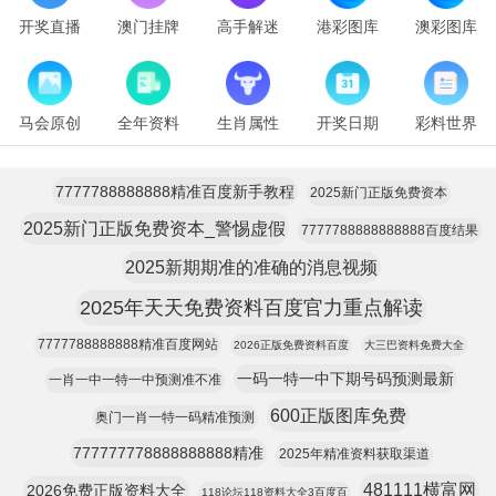
开奖直播
澳门挂牌
高手解迷
港彩图库
澳彩图库
马会原创
全年资料
生肖属性
开奖日期
彩料世界
7777788888888精准百度新手教程
2025新门正版免费资本
2025新门正版免费资本_警惕虚假
7777788888888888百度结果
2025新期期准的准确的消息视频
2025年天天免费资料百度官力重点解读
7777788888888精准百度网站
2026正版免费资料百度
大三巴资料免费大全
一码一特一中下期号码预测最新
一肖一中一特一中预测准不准
600正版图库免费
奥门一肖一特一码精准预测
777777778888888888精准
2025年精准资料获取渠道
481111横富网
2026免费正版资料大全
118论坛118资料大全3百度百