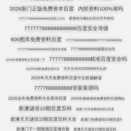
2026新门正版免费资本百度
内部资料100%准吗
新奥特今晚9点30分开号有吗
777777888888888888百度三大巴
777777888888888888百度安全等级
600图库免费资料百度
7777788888888精准和77777888888888
7777888888888新疆安全吗
777777888888888888百度安全等级
77777888888888精准百度安全吗
2026年免费资料公开百度一下
王中王493333WWW马头诗
2025年资料免费百度中文
2026年天天免费资料百度中文权威解读
7777888888888管家靠谱吗
2026全年免费资料大全查询百度
2026年最精准的免费资料百度网站
新澳谜语10期百度百科
新澳门天天免费谜语四七百度
新澳天天谜语10期百度百科大全
新澳门免费谜语10期百度4
新澳门下一期预测百度潍坊鲁
新澳天天谜语10期百度百科