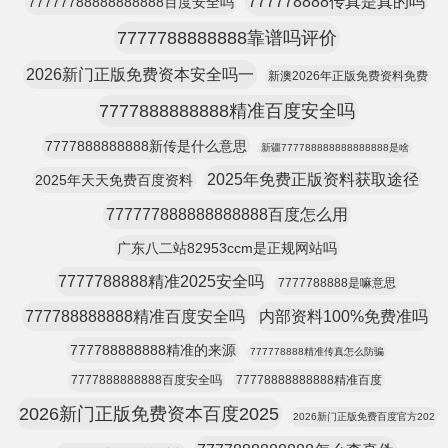
777778888传真是真的吗
77777788888888888百度安全吗
7777788888888靠谱吗评价
2026新门正版免费资本安全吗一
新澳2026年正版免费资料免费
7777888888888精准百度安全吗
7777888888888新传是什么意思
新疆777788888888888888是啥
2025年免费正版资料获取途径
2025年天天免费百度资料
777777888888888888百度怎么用
广东八二站82953ccm是正规网站吗
7777788888精准2025安全吗
7777788888是嘛意思
777788888888精准百度安全吗
内部资料100%免费准吗
777788888888精准的来源
777778888精准传真怎么防骗
7777888888888百度安全吗
77778888888888精准百度
2026新门正版免费资本百度2025
2026新门正版免费百度官方202