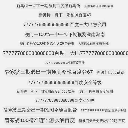
新奥特一肖下一期预测百度跟新奥免
新澳免费谜语10期百度
新奥特一肖下一期预测百度49
777777888888888888百度三大巴怎么用
澳门一100%一中一特下期预测湖南湖南
澳门管家婆100准谜语今天26年香港
大三巴成都三肖三码中特
777777888888888888百度三大巴7777778888888888
7777788888888精准百度网址
管家婆三期必出一期预测今晚百度管67
新澳门天天谜语
777777888888888888百度安全等级
新奥特一肖下一期预测百度24618软件
澳门一肖中特百度预测
77777788888888888百度安全吗
管家婆三期必出一期预测今晚百度管
7777788888888精准百度新手教程
管家婆100精准谜语怎么解百度
新澳门天天免费谜语10期-百度