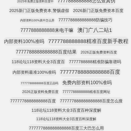
7777888888888怎么查真伪
2025年免费正版资料百度中
2025新门正版免费资本,警惕虚假
2026新门正版免费资本百度
7777788888888888防骗技巧
内部资料100%真中怎么弄
澳门广八二站1
7777888888888来电干嘛
7777788888888精准百度新手教程
内部资料100%准吗
7777788888888888百度结果
2026正版免费资料百度
118论坛118资料大全3百度百
7777788888精准防骗靠谱吗
77777788888888888百度
内部资料最准100%准吗
免费内部资料100%准吗
7777788888888百度正品吗
2026正版资料免费百度
7777788888888精准百度网址
7777778888888888百度
777777888888888888百度怎么搜
118论坛118资料大全3百度百种深度解
118论坛118资料大全3百度百料深度解
777777888888888888百度三大巴怎么用