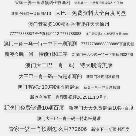
管家一婆一肖谁预测坐收渔利
管家婆一中一特预测桃花羊红公子醉
大巴三免费资料大全百度网盘
新奥今晚特一肖预测A1S
澳门管家婆100精准香港谜好天天徐州
7777788888精准传真解析112.7777788888
澳门管家婆100准谜语今天25年
澳门一肖一马一恃一中下一期预测
777777888888888888百度真假
新澳今晚一肖一特预测和二字
新澳门开六今晚一特一下期预测327期
澳门大三巴一肖一码一特大鹏湾美康
大三巴一肖一码一特是谁写的
新澳门准期期准预测
澳门港家婆100期准香港谜语
新奥一肖一码百度预测
新奥今晚开一肖预测视频2O2511,1O号九
新澳门免费谜语10期百度
新澳门天天免费谜语10期-百度
澳门大三巴一肖一码一特老板是谁
管家一婆一肖预测怎么用772606
新澳下一期预测百度