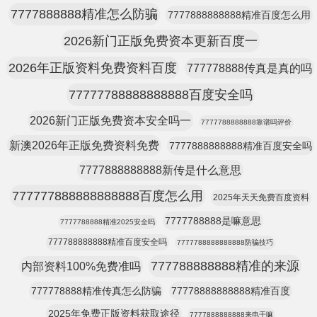
7777888888精准怎么防骗
7777888888888精准百度怎么用
2026新门正版免费资本更新百度一
2026年正版资料免费资料百度
777778888传真是真的吗
77777788888888888百度安全吗
2026新门正版免费资本安全吗一
7777788888888靠谱吗评价
新澳2026年正版免费资料免费
7777888888888精准百度安全吗
7777888888888新传是什么意思
777777888888888888百度怎么用
2025年天天免费百度资料
7777788888是嘛意思
7777788888精准2025安全吗
777788888888精准百度安全吗
7777788888888888防骗技巧
777788888888精准的来源
内部资料100%免费准吗
777778888精准传真怎么防骗
77778888888888精准百度
2025年免费正版资料获取途径
7777888888888来电干嘛