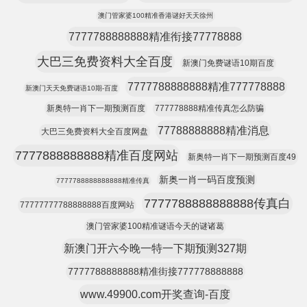
澳门管家婆100精准香港谜好天天徐州
7777788888888精准衔接77778888
大巴三免费资料大全百度
新澳门免费谜语10期百度
7777788888888精准777778888
新澳门天天免费谜语10期-百度
新奥特一肖下一期预测百度
777778888精准传真怎么防骗
77788888888精准消息
大巴三免费资料大全百度网盘
7777888888888精准百度网站
新奥特一肖下一期预测百度49
新奥一肖一码百度预测
7777788888888888精准传真
7777788888888888传真白
77777777788888888百度网站
澳门管家婆100精准谜语今天的谜诸葛
新澳门开六今晚一特一下期预测327期
7777788888888精准街接777778888888
www.49900.com开奖查询-百度