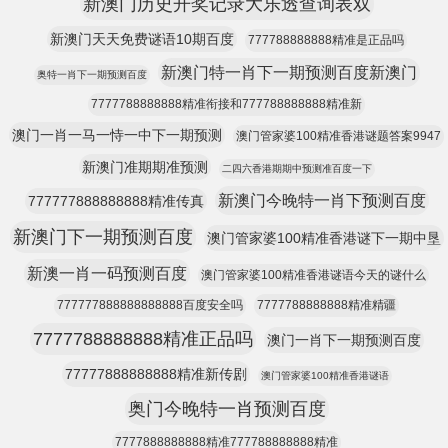
新澳门历史开奖记录大乐透查询表双
新澳门天天免费谜语10期百度
777788888888精准是正品吗
新澳门特一肖下一期预测百度新澳门
奥特一肖下一期预测百度
7777788888888精准衔接和777788888888精准新
澳门一肖一马一恃一中下一期预测
澳门管家婆100精准香港谜题答案9947
新澳门准期期准预测
二四六香港期期中预测准百度一下
新澳门今晚特一肖下预测百度
777777888888888精准传真
新澳门下一期预测百度
澳门管家婆100精准香港谜下一期中垦
新澳一肖一码预测百度
澳门管家婆100精准香港谜语今天的谜什么
777777888888888888百度安全吗
7777788888888精准精疆
7777788888888精准正品吗
澳门一肖下一期预测百度
77777888888888精准新传剧
澳门管家婆100精准香港谜语
奥门今晚特一肖预测百度
7777888888888精准777788888888精准