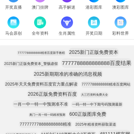
开奖直播
澳门挂牌
高手解迷
港彩图库
澳彩图库
马会原创
全年资料
生肖属性
开奖日期
彩料世界
2025新门正版免费资本
7777788888888精准百度新手教程
7777788888888888百度结果
2025新门正版免费资本_警惕虚假
2025新期期准的准确的消息视频
2025年天天免费资料百度官力重点解读
7777788888888精准百度网站
2026正版免费资料百度
大三巴资料免费大全
一肖一中一特一中预测准不准
一码一特一中下期号码预测最新
600正版图库免费
奥门一肖一特一码精准预测
777777778888888888精准
2025年精准资料获取渠道