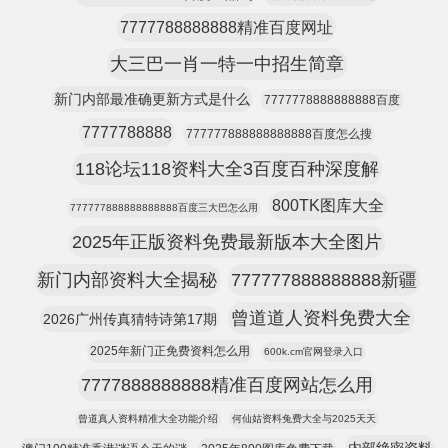
7777788888888精准百度网址
大三巴一肖一特一中招生简章
新门内部最准确更新方式是什么
7777778888888888百度
7777788888
777777888888888888百度怎么搜
118论坛118资料大全3百度百种深度解
800TK图库大全
777777888888888888百度三大巴怎么用
2025年正版资料免费最新版本大全图片
新门内部资料大全揭秘
777777888888888新疆
曾道道人资料免费大全
2026广州传真猜特诗第17期
2025年新门正免费资料怎么用
600k.cm官网登录入口
7777888888888精准百度网站怎么用
曾道真人资料精准大全功能介绍
何仙姑资料兔费大全与2025天天