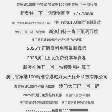
管家婆100期中管家 管家婆100期中管家 下一期预测
新奥特一下一期预测百度
77778888
澳门管家100期谁预测最准
澳门管家婆100精准香港谜语今天1
新澳门特一肖下预测百度
澳门一肖一码一恃预测
澳门管家婆100精准谜语今天的谜诸葛
2025年正版资料免费最新真假
2025澳门正版免费资本车真相
新澳今晚开一肖一特预测和神算子
澳门管家婆100精准香港谜好天天徐州科技有限公司
澳门大三巴一肖一码
澳管家婆100精准谜语82期
2025新澳门免费挂牌真假
新澳门大三巴600图库
澳门管家婆100精准谜底答案
澳门管家婆100谜语往期
7777788888888精准和7777888888888