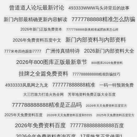
曾道道人论坛最新讨论
493333WWW马头诗背后的故事
7777788888精准怎么防骗
新门内部最精确更新内容解读
2026年新门正版免费资本
7777788888新奥精准减肥效果怎么样
新门内部资料与内部资料
2026年免费资料百度中文
广洲传真猜特诗
2026新门内部资料大全
777米奇四色眼影7777
2026年800图库正版最新章节
800图库2026免费资料
挂牌之全篇免费资料
777788888888精准防骗技巧
777777888888精准
4933333凤凰网之九龙
一码一特预测免费
大三巴致力打造火热全网
芳草地资料免费正版大全百度
777788888888精准是正品吗
2026年天天免费资料百度官方
2025年天免费资料百度
2026年天天免费资料百度和5555
2025年天免费资料百度官方
2026年免费资料百度
7777788888888888百度
2026全年免费资料查询百度
17库恢复正常使用1