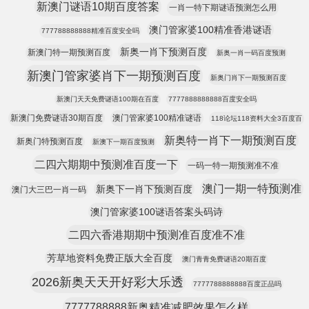
新澳门谜语10期百度答案
一肖一特下期谜语预测怎么用
澳门管家婆100精准香港谜语
777788888888精准百度安全吗
新奥一肖下预测百度
新澳门特一期预测百度
新奥一肖一码百度预测
新澳门管家婆肖下一期预测百度
新奥门肖下一期预测百度
新澳门天天免费谜语100期在百度
7777888888888百度安全吗
新澳门免费谜语30期百度
澳门管家婆100精准谜语
118论坛118资料大全3百度百
新奥特一肖下一期预测百度
新奥门特预测百度
新澳下一期百度预测
二四六期期中预测准百度一下
一码一特一期预测准不准
澳门一期一特预测准
新奥下一肖下预测百度
澳门大三巴一肖一码
澳门管家婆100谜语答案头码诗
二四六香港期期中预测准百度准不准
芳草地资料免费正版大全百度
澳门青青免费谜语20期百度
2026新奥天天开好彩大乐透
7777788888888百度正品吗
7777788888新奥精准减肥效果怎么样