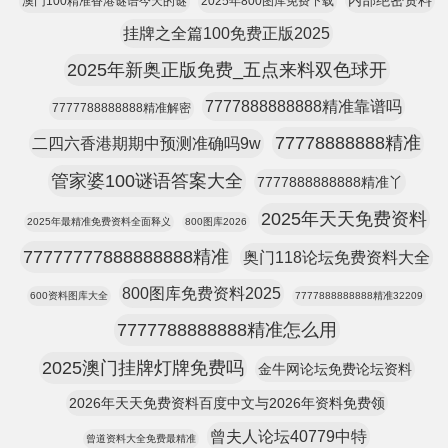
内部绝密资料
澳门100精准香港谜语今天的谜
2025年800图库免费下载
挂牌之全篇100免费正版2025
2025年新奥正版免费_五点来料双色球开
7777888888888精准靠谱吗
7777788888888精准解密
77778888888精准
二四六香港期期中预测准确吗9w
管家婆100谜语答案大全
7777888888888精准丫
2025年天天免费资料
2025年最精准免费资料全面释义
800图库2026
77777777888888888精准
奥门118论坛免费资料大全
800图库免费资料2025
600资料图库大全
7777888888888精准32209
7777788888888精准怎么用
2025澳门挂牌灯牌免费吗
金牛网论坛免费论坛资料
2026年天天免费资料百度中文与2026年资料免费领
曾夫人论坛40779中特
曾道资料大全免费最精准