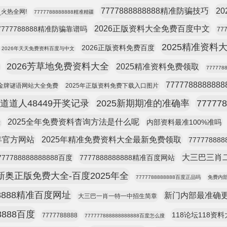
7777888888888精准防骗技巧
2
_火热全网!
7777788888888精准精疆
2026正版资料大全免费百度中文
7777788888精准防骗靠谱吗
77
2025精准资料
2026正版资料免费百度
2026年天天免费资料百度与中文
2026芳草地免费资料大全
2025精准资料免费领取
777778
777778888888
金牌谜语网站大全免费
2025年正版资料免费下载入口图片
道道人48449开奖记录
2025新期期准的准确率
7777
2025全年免费资料杳询方法是什么呢
内部资料最准100%准吗
准
年官方网站
2025年精准免费资料大全最新免费领取
7777788
大三巴三肖
777788888888888百度
7777888888888精准百度网站
年新奥正版免费大全-百度2025年全
7777788888888百度正品吗
免费内部
888888精准百度网址
新门内部最准确
大三巴一肖一特一中招生简章
88888百度
118论坛118资
7777788888
777777888888888888百度怎么搜