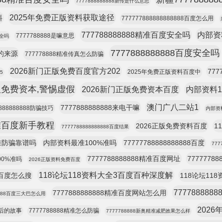
7777888888888新传是什么意思
2025年免费正版资料获取途径
料
777777888888888888百度怎么用
777788888888精准百度安全吗
内部资
7777788888是嘛意思
安全吗
7777888888888百度安全吗
准的来源
777778888精准传真怎么防骗
2026新门正版免费百度官方202
777
2025年免费正版资料百度中
5
版免费资本,警惕虚假
2026新门正版免费资本百度
内部资料1
澳门广八二站1
7777888888888来电干嘛
8888888888防骗技巧
内部资
8精准百度新手教程
2026正版免费资料百度
1
7777788888888888百度结果
精准防骗靠谱吗
内部资料最准100%准吗
77777788888888888百度
77
7777788888888精准百度网址
77777788
00%准吗
2026正版资料免费百度
118论坛118资料大全3百度百种深度解
88百度怎么搜
118论坛11
777788888
7777888888888精准百度网站怎么用
88888百度三大巴怎么用
202
背后的故事
7777788888精准怎么防骗
7777788888新奥精准减肥效果怎么样