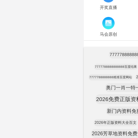
开奖直播
马会原创
77777888
7777788888888888百度结果
7777788888888精准百度网站
奥门一肖一特
2026免费正版
新门内资料免
2026年正版资料大全百文
2026芳草地资料免