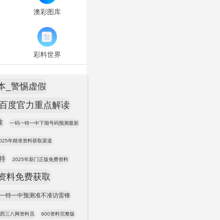
澳彩图库
彩料世界
资本_警惕虚假
料百度官力重点解读
准
一码一特一中下期号码预测最新
2025年精准资料获取渠道
特
2025年新门正版免费资料
版资料免费获取
一特一中预测准不准访雷锋
西三八网资料员
600资料完整版