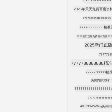
2025年天天免费百度资
7777788888精准2025
777788888888精
2026新门正版免费资本百度202
2025新门正
777778
777778888888
7777788888
免费内部资料1
7777778888888888
7777778888888
493333WWW马头诗