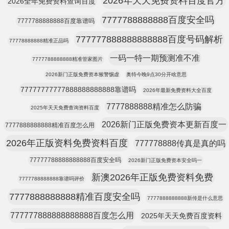
2026年天天免费资料百度官方
2026全年免费资料查询百度
7777788888888百度安全吗
7777788888888百度靠谱吗
777777888888888888百度号码解析
77778888888精准正品吗
一码一特一期预测准不准
7777788888888精准管家图片
2026新门正版免费资本猴警惕虚
奥特今晚9点30分开啥意思
77777777777888888888888靠谱吗
2026年最新免费资料大全百度
7777888888精准怎么防骗
2025年天天免费查询资料百度
2026新门正版免费资本更新百度一
7777888888888精准百度怎么用
2026年正版资料免费资料百度
777778888传真是真的吗
77777788888888888百度安全吗
2026新门正版免费资本安全吗一
新澳2026年正版免费资料免费
7777788888888靠谱吗评价
7777888888888精准百度安全吗
7777888888888新传是什么意思
777777888888888888百度怎么用
2025年天天免费百度资料