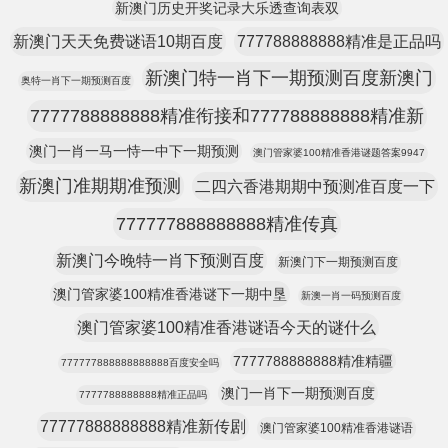
新澳门历史开奖记录大乐透查询表双
新澳门天天免费谜语10期百度
777788888888精准是正品吗
新澳门特一肖下一期预测百度新澳门
奥特一肖下一期预测百度
7777788888888精准衔接和777788888888精准新
澳门一肖一马一恃一中下一期预测
澳门管家婆100精准香港谜题答案9947
新澳门准期期准预测
二四六香港期期中预测准百度一下
777777888888888精准传真
新澳门今晚特一肖下预测百度
新澳门下一期预测百度
澳门管家婆100精准香港谜下一期中垦
新澳一肖一码预测百度
澳门管家婆100精准香港谜语今天的谜什么
7777788888888精准精疆
777777888888888888百度安全吗
澳门一肖下一期预测百度
7777788888888精准正品吗
77777888888888精准新传剧
澳门管家婆100精准香港谜语