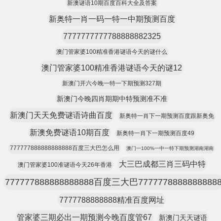
新澳谜语10期百度百科大全及答案
新奥特一肖一码一特一中期预测百度
7777777777788888882325
澳门管家婆100精准香港谜语今天的谜什么
澳门管家婆100精准香港谜语今天的谜12
新澳门开六今晚一特一下期预测327期
新澳门今晚四肖期期中特预测准不准
新澳门天天免费谜语诗曲百度
新奥特一肖下一期预测百度跟新奥免
新澳免费谜语10期百度
新奥特一肖下一期预测百度49
777777888888888888百度三大巴怎么用
澳门一100%一中一特下期预测湖南湖南
大三巴成都三肖三码中特
澳门管家婆100准谜语今天26年香港
777777888888888888百度三大巴7777778888888888
7777788888888精准百度网址
管家婆三期必出一期预测今晚百度管67
新澳门天天谜语