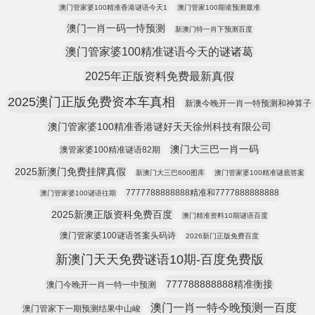
澳门管家婆100精准香港谜语今天1
澳门管家100期谁预测最准
澳门一肖一码一恃预测
新澳门特一肖下预测百度
澳门管家婆100精准谜语今天的谜诸葛
2025年正版资料免费最新真假
2025澳门正版免费资本车真相
新澳今晚开一肖一特预测和神算子
澳门管家婆100精准香港谜好天天徐州科技有限公司
澳门大三巴一肖一码
澳管家婆100精准谜语82期
2025新澳门免费挂牌真假
新澳门大三巴600图库
澳门管家婆100精准谜底答案
7777788888888精准和7777888888888
澳门管家婆100谜语往期
2025新澳正版资科免费百度
澳门精准资料10期谜语百度
澳门管家婆100谜语答案头码诗
2026新门正版免费百度
新澳门天天免费谜语10期-百度免费版
777788888888精准衡接
澳门今晚开一肖一特一中预测
澳门一肖一特今晚预测一百度
澳门管家下一期预测结果中山峻