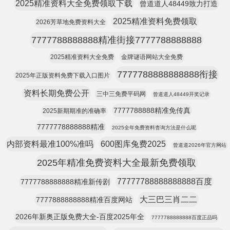
2025精准资料大全免费领取下载
曾道道人48449致力打造
2025精准资料免费领取
2026芳草地免费资料大全
7777788888888精准街接7777788888888
2025精准资料大全免费
金牌谜语网站大全免费
7777788888888888衔接
2025年正版资料免费下载入口图片
资料长期免费公开
三中三免费平码网
曾道道人48449开奖记录
7777788888精准免传真
2025新期期准的准确率
7777778888888精准
2025全年免费资料杳询方法是什么呢
内部资料最准100%准吗
600图库兔费2025
曾道道2026年官方网站
2025年精准免费资料大全最新免费领取
77777788888888888百度
7777788888888精准新传剧
大三巴三肖二二
7777888888888精准百度网站
2026年新奥正版免费大全-百度2025年全
7777788888888百度正品吗