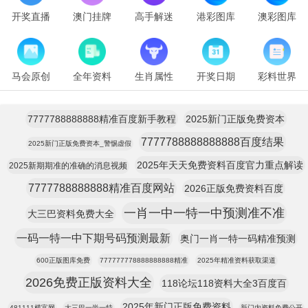
开奖直播
澳门挂牌
高手解迷
港彩图库
澳彩图库
马会原创
全年资料
生肖属性
开奖日期
彩料世界
7777788888888精准百度新手教程
2025新门正版免费资本
7777788888888888百度结果
2025新门正版免费资本_警惕虚假
2025年天天免费资料百度官力重点解读
2025新期期准的准确的消息视频
7777788888888精准百度网站
2026正版免费资料百度
一肖一中一特一中预测准不准
大三巴资料免费大全
一码一特一中下期号码预测最新
奥门一肖一特一码精准预测
600正版图库免费
777777778888888888精准
2025年精准资料获取渠道
2026免费正版资料大全
118论坛118资料大全3百度百
2025年新门正版免费资料
481111横富网
大三巴一尚一特
新门内资料免费公开