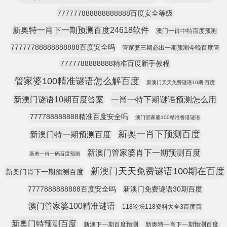
777777888888888888百度安全等级
新奥特一肖下一期预测百度24618软件
澳门一肖中特百度预测
77777788888888888百度安全吗
管家婆三期必出一期预测今晚百度管
7777788888888精准百度新手教程
管家婆100精准谜语怎么解百度
新澳门天天免费谜语10期-百度
新澳门谜语10期百度答案
一肖一特下期谜语预测怎么用
777788888888精准百度安全吗
澳门管家婆100精准香港谜语
新奥一肖下预测百度
新澳门特一期预测百度
新澳门管家婆肖下一期预测百度
新奥一肖一码百度预测
新澳门天天免费谜语100期在百度
新奥门肖下一期预测百度
7777888888888百度安全吗
新澳门免费谜语30期百度
澳门管家婆100精准谜语
118论坛118资料大全3百度百
新奥门特预测百度
新澳下一期百度预测
新奥特一肖下一期预测百度