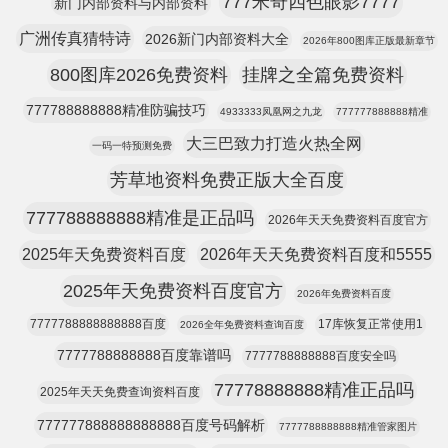
777米奇四色眼影7777
新门内部资料与内部资料
广洲传真猜特诗
2026新门内部资料大全
2026年800图库正版最新章节
800图库2026免费资料
挂牌之全篇免费资料
777788888888精准防骗技巧
4933333凤凰网之九龙
777777888888精准
大三巴致力打造火热全网
一码一特预测免费
芳草地资料免费正版大全百度
777788888888精准是正品吗
2026年天天免费资料百度官方
2025年天免费资料百度
2026年天天免费资料百度和5555
2025年天免费资料百度官方
2026年免费资料百度
7777788888888888百度
17库恢复正常使用1
2026全年免费资料查询百度
7777788888888百度靠谱吗
7777788888888百度安全吗
77778888888精准正品吗
2025年天天免费查询资料百度
777777888888888888百度号码解析
7777788888888精准管家图片