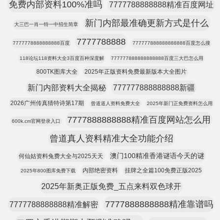
免费内部资料100%准吗
7777788888888精准百度网址
新门内部最准确更新方式是什么
大三巴一肖一特一中招生简章
7777788888
7777778888888888百度
777777888888888888百度怎么搜
118论坛118资料大全3百度百种深度解
777777888888888888百度三大巴怎么用
800TK图库大全
2025年正版资料免费最新版本大全图片
新门内部资料大全揭秘
777777888888888新疆
2026广州传真猜特诗第17期
曾道道人资料免费大全
2025年新门正免费资料怎么用
7777888888888精准百度网站怎么用
600k.cm官网登录入口
曾道真人资料精准大全功能介绍
澳门100精准香港谜语今天的谜
何仙姑资料兔费大全与2025天天
内部绝密资料
挂牌之全篇100免费正版2025
2025年800图库免费下载
2025年新奥正版免费_五点来料双色球开
7777888888888精准靠谱吗
7777788888888精准解密