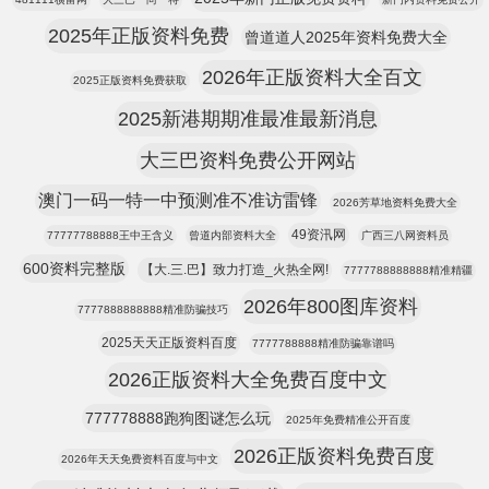
2025年正版资料免费
曾道道人2025年资料免费大全
2026年正版资料大全百文
2025正版资料免费获取
2025新港期期准最准最新消息
大三巴资料免费公开网站
澳门一码一特一中预测准不准访雷锋
2026芳草地资料免费大全
49资汛网
77777788888王中王含义
曾道内部资料大全
广西三八网资料员
600资料完整版
【大.三.巴】致力打造_火热全网!
7777788888888精准精疆
2026年800图库资料
7777888888888精准防骗技巧
2025天天正版资料百度
7777788888精准防骗靠谱吗
2026正版资料大全免费百度中文
777778888跑狗图谜怎么玩
2025年免费精准公开百度
2026正版资料免费百度
2026年天天免费资料百度与中文