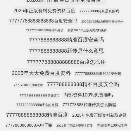
2026新门正版免费资本更新百度一
2026年正版资料免费资料百度
777778888传真是真的吗
77777788888888888百度安全吗
2026新门正版免费资本安全吗一
7777788888888靠谱吗评价
新澳2026年正版免费资料免费
7777888888888精准百度安全吗
7777888888888新传是什么意思
777777888888888888百度怎么用
2025年天天免费百度资料
7777788888精准2025安全吗
777788888888精准百度安全吗
7777788888是嘛意思
内部资料100%免费准吗
7777788888888888防骗技巧
777778888精准传真怎么防骗
777788888888精准的来源
77778888888888精准百度
2025年免费正版资料获取途径
7777888888888来电干嘛
内部资料100%准吗
2026新门正版免费资本百度