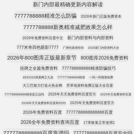
新门内部最精确更新内容解读
7777788888精准怎么防骗
2026年新门正版免费资本
7777788888新奥精准减肥效果怎么样
新门内部资料与内部资料
2026年免费资料百度中文
777米奇四色眼影7777
广洲传真猜特诗
2026新门内部资料大全
2026年800图库正版最新章节
800图库2026免费资料
挂牌之全篇免费资料
777788888888精准防骗技巧
4933333凤凰网之九龙
777777888888精准
一码一特预测免费
大三巴致力打造火热全网
芳草地资料免费正版大全百度
2026年天天免费资料百度官方
777788888888精准是正品吗
2025年天免费资料百度
2025年天免费资料百度官方
2026年天天免费资料百度和5555
2026年免费资料百度
7777788888888888百度
2026全年免费资料查询百度
17库恢复正常使用1
7777788888888百度靠谱吗
7777788888888百度安全吗