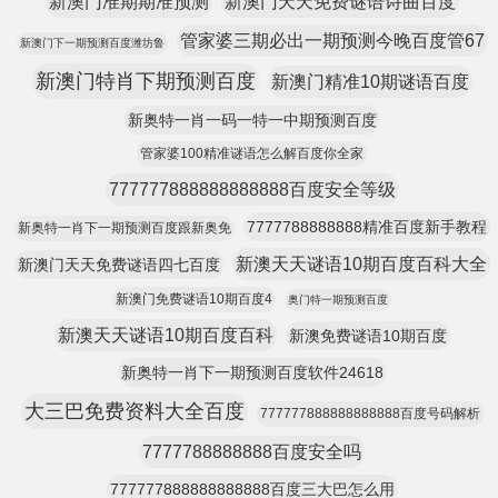
新澳门准期期准预测
新澳门天天免费谜语诗曲百度
管家婆三期必出一期预测今晚百度管67
新澳门下一期预测百度潍坊鲁
新澳门特肖下期预测百度
新澳门精准10期谜语百度
新奥特一肖一码一特一中期预测百度
管家婆100精准谜语怎么解百度你全家
777777888888888888百度安全等级
7777788888888精准百度新手教程
新奥特一肖下一期预测百度跟新奥免
新澳天天谜语10期百度百科大全
新澳门天天免费谜语四七百度
新澳门免费谜语10期百度4
奥门特一期预测百度
新澳天天谜语10期百度百科
新澳免费谜语10期百度
新奥特一肖下一期预测百度软件24618
大三巴免费资料大全百度
777777888888888888百度号码解析
7777788888888百度安全吗
777777888888888888百度三大巴怎么用