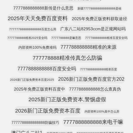
7777888888888新传是什么意思
新疆777788888888888888是啥
2025年天天免费百度资料
2025年免费正版资料获取途径
广东八二站82953ccm是正规网站吗
777777888888888888百度怎么用
7777788888精准2025安全吗
7777788888是嘛意思
777788888888精准百度安全吗
777788888888精准的来源
内部资料100%免费准吗
777778888精准传真怎么防骗
7777888888888百度安全吗
77778888888888精准百度
2026新门正版免费百度官方202
2026新门正版免费资本百度2025
2025年免费正版资料百度中
7777888888888怎么查真伪
2025新门正版免费资本,警惕虚假
2026新门正版免费资本百度
内部资料100%真中怎么弄
7777888888888来电干嘛
7777788888888888防骗技巧
澳门广八二站1