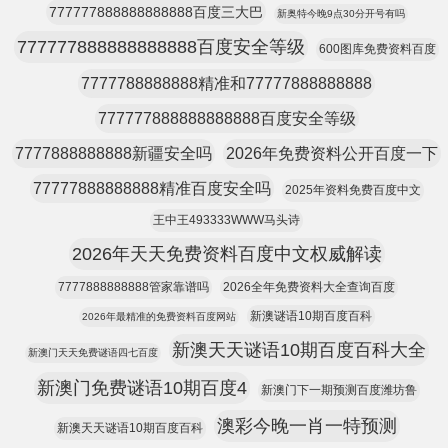
777777888888888888百度三大巴
新奥特今晚9点30分开号有吗
777777888888888888百度安全等级
600图库免费资料百度
7777788888888精准和77777888888888
777777888888888888百度安全等级
7777888888888新疆安全吗
2026年免费资料公开百度一下
77777888888888精准百度安全吗
2025年资料免费百度中文
王中王493333WWW马头诗
2026年天天免费资料百度中文权威解读
7777888888888管家靠谱吗
2026全年免费资料大全查询百度
新澳谜语10期百度百科
2026年最精准的免费资料百度网站
新澳天天谜语10期百度百科大全
新澳门天天免费谜语四七百度
新澳门免费谜语10期百度4
新澳门下一期预测百度潍坊鲁
澳彩今晚一肖一特预测
新澳天天谜语10期百度百科