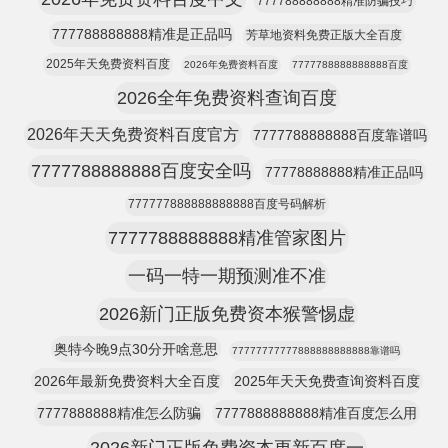
777788888888精准防骗技巧
777788888888精准是正品吗
芳草地资料免费正版大全百度
2025年天免费资料百度
2026年免费资料百度
7777788888888888百度
2026全年免费资料查询百度
2026年天天免费资料百度官方
7777788888888百度靠谱吗
7777788888888百度安全吗
77778888888精准正品吗
777777888888888888百度号码解析
7777788888888精准管家图片
一码一特一期预测准不准
2026新门正版免费资本猴警惕虚
奥特今晚9点30分开啥意思
77777777777888888888888靠谱吗
2026年最新免费资料大全百度
2025年天天免费查询资料百度
7777888888精准怎么防骗
7777888888888精准百度怎么用