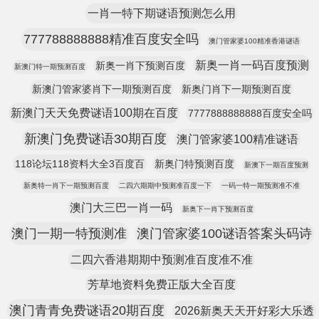
一肖一特下期谜语预测怎么用
777788888888精准百度安全吗
澳门管家婆100精准香港谜语
新奥一肖一码百度预测
新奥一肖下预测百度
新澳门特一期预测百度
新澳门管家婆肖下一期预测百度
新奥门肖下一期预测百度
新澳门天天免费谜语100期在百度
7777888888888百度安全吗
新澳门免费谜语30期百度
澳门管家婆100精准谜语
118论坛118资料大全3百度百
新奥门特预测百度
新澳下一期百度预测
新奥特一肖下一期预测百度
二四六期期中预测准百度一下
一码一特一期预测准不准
澳门大三巴一肖一码
新奥下一肖下预测百度
澳门一期一特预测准
澳门管家婆100谜语答案头码诗
二四六香港期期中预测准百度准不准
芳草地资料免费正版大全百度
澳门青青免费谜语20期百度
2026新奥天天开好彩大乐透