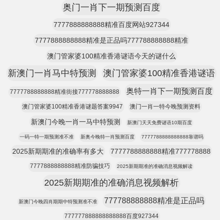
奥门一肖下一期预测百度
7777888888888精准百度网站927344
7777888888888精准是正品吗777788888888精准
澳门管家婆100精准香港谜语今天的谜什么
新澳门一肖马中特预测
澳门管家婆100精准香港谜语
奥特一肖下一期预测百度
7777788888888精准街接777778888888
澳门管家婆100精准香港谜题答案9947
澳门一肖一特今晚预测资料
新澳门今晚一肖一马中特预测
新澳门天天免费谜语10期百度
一码一特一期预测准不准
新奥今晚特一肖预测百度
7777788888888888靠谱吗
2025新期期准的准确率有多大
7777788888888精准777778888
7777888888888精准防骗技巧
2025新期期准的准确消息视频解读
2025新期期准的准确消息视频解析
777788888888精准是正品吗
新澳门今晚四肖期期中特预测准不准
777777888888888888百度927344