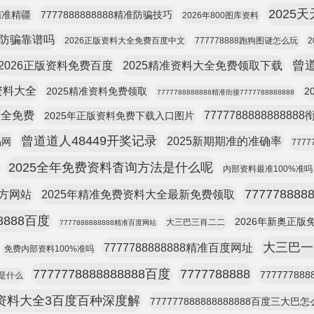
2025
8精准精疆
7777888888888精准防骗技巧
2026年800图库资料
精准防骗靠谱吗
2026正版资料大全免费百度中文
777778888跑狗图谜怎么玩
曾道
2026正版资料免费百度
2025精准资料大全免费领取下载
资料大全
2025精准资料免费领取
2
7777788888888精准街接7777788888888
大全免费
7777788888888888
2025年正版资料免费下载入口图片
曾道道人48449开奖记录
2025新期期准的准确率
码网
777
2025全年免费资料杳询方法是什么呢
内部资料最准100%准吗
77777888
官方网站
2025年精准免费资料大全最新免费领取
88888百度
2026年新奥正版
大三巴三肖二二
7777888888888精准百度网站
大三巴一
7777788888888精准百度网址
免费内部资料100%准吗
7777778888888888百度
7777788888
77777788
是什么
18资料大全3百度百种深度解
777777888888888888百度三大巴