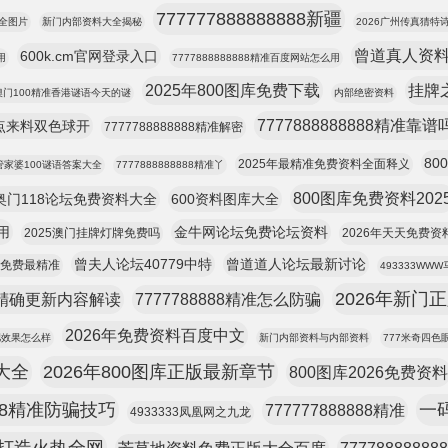
777777888888888新疆
大全图片
新门内部资料大全揭秘
2026广州传真猜特
曾道真人资
600k.cm官网登录入口
用
7777888888888精准百度网站怎么用
2025年800图库免费下载
挂牌之
澳门100精准香港谜语今天的谜
内部绝密资料
7777888888888精准靠谱
五点来料双色球开
7777788888888精准解密
80
2025年最精准免费资料全面释义
管家婆100谜语答案大全
7777888888888精准丫
800图库免费资料202
奥门118论坛免费资料大全
600资料图库大全
么用
金牛网论坛免费论坛资料
2025澳门挂牌灯牌免费吗
2026年天天免费资
曾夫人论坛40779中特
曾道道人论坛最新讨论
免费最精准
493333WW
2026年新门
精确更新内容解读
7777788888精准怎么防骗
2026年免费资料百度中文
减肥效果怎么样
新门内部资料与内部资料
777米奇四色眼
大全
2026年800图库正版最新章节
800图库2026免费资料
8888精准防骗技巧
一
777777888888精准
4933333凤凰网之九龙