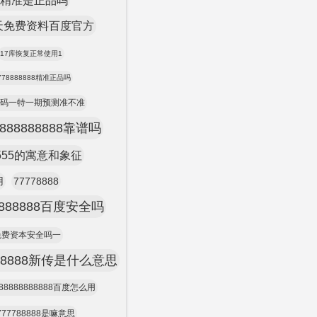
888精准是正品吗
年天免费资料百度官方
17库恢复正常使用1
778888888精准正品吗
码一特一期预测准不准
88888888888靠谱吗
5555的寓意和象征
用
77778888
88888888百度安全吗
免费资本安全吗一
888888新传是什么意思
888888888888百度怎么用
777788888是嘛意思