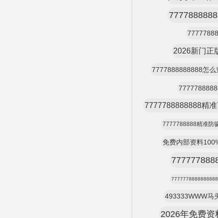
7777888
77777
2026新门正
7777888888888怎
77777888
777778888888
7777788888精准
免费内部资料100
77777788
7777778888888
493333WWW
2026年免费