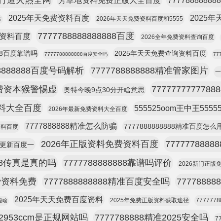
打造火热全网
芳草地资料免费正版大全百度
777788888
2025年天免费资料百度
2025
2026年天天免费资料百度和5555
方
7777788888888888百度
费资料百度
2026全年免费资料查询百度
888百度靠谱吗
2025年天天免费查询资料百度
7777788888888百度安全吗
77
888888888百度号码解析
7777788888888精准管家图片
一
免费资本猴警惕虚
777777777778
奥特今晚9点30分开啥意思
料大全百度
555525oom王中王555
2026年最新免费资料大全百度
7777888888精准怎么防骗
7777888888888精准百度怎么
资料百度
2026年正版资料免费资料百度
777777888
本更新百度一
888传真是真的吗
7777788888888靠谱吗评价
2026新门正版
费资料免费
7777888888888精准百度安全吗
7777888
2025年天天免费百度资料
2025年免费正版资料获取途径
777777
8是啥
2953ccm是正规网站吗
7777788888精准2025安全吗
7